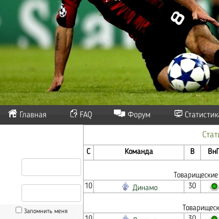
Главная
FAQ
Форум
Статистик
Ста
С
Команда
В
Вн
Товарищеские
10
30
Динамо
Товарищеск
Запомнить меня