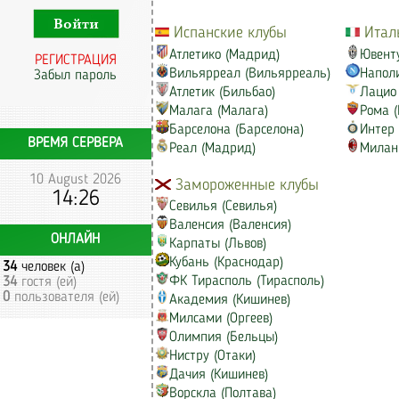
Испанские клубы
Итал
Атлетико (Мадрид)
Ювенту
РЕГИСТРАЦИЯ
Вильярреал (Вильярреаль)
Наполи
Забыл пароль
Атлетик (Бильбао)
Лацио 
Малага (Малага)
Рома (
Барселона (Барселона)
Интер 
ВРЕМЯ СЕРВЕРА
Реал (Мадрид)
Милан
10 August 2026
Замороженные клубы
14:26
Севилья (Севилья)
Валенсия (Валенсия)
ОНЛАЙН
Карпаты (Львов)
Кубань (Краснодар)
34
человек (а)
ФК Тирасполь (Тирасполь)
34
гостя (ей)
0
пользователя (ей)
Академия (Кишинев)
Милсами (Оргеев)
Олимпия (Бельцы)
Нистру (Отаки)
Дачия (Кишинев)
Ворскла (Полтава)