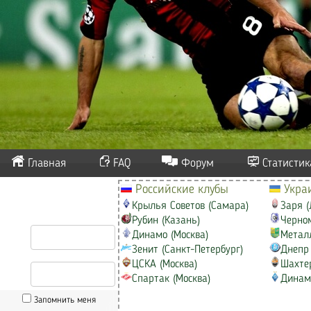
Главная
FAQ
Форум
Статистик
Российские клубы
Украи
Крылья Советов (Самара)
Заря (
Рубин (Казань)
Черном
Динамо (Москва)
Металл
Зенит (Санкт-Петербург)
Днепр 
ЦСКА (Москва)
Шахтер
Спартак (Москва)
Динамо
Запомнить меня