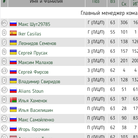
#
Имя и Фамилия
Поз
Вз
Ск
ИГ
Главный менеджер ком
Г (Л/Ц/П)
63
306
16
85
Макс Шут29785
Г (Л/Ц/П)
55
101
1
1
Iker Casilas
З (Л/Ц/П)
63
138
12
2
Леонидов Семенов
З (Л/Ц/П)
63
157
15
5
Сергей Прусак
З (Л/Ц/П)
63
201
20
6
Максим Малахов
З (Л/Ц/П)
62
4
4
13
Сергей Фирсов
З (Л/Ц/П)
61
128
13
3
Владимир Свиридов
П (Л/Ц/П)
63
51
61
12
Alians Stoun
П (Л/Ц/П)
63
97
63
8
Илья Хаменок
П (Л/Ц/П)
63
28
17
11
Илья Василишин
П (Л/Ц/П)
63
90
83
23
Макс Самойленко
П (Л/Ц/П)
62
38
7
27
Игорь Горочкин
П (Л/Ц/П)
62
103
81
21