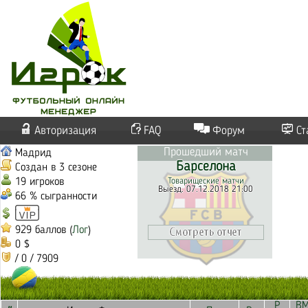
Авторизация
FAQ
Форум
Ст
Прошедший матч
Мадрид
Барселона
Создан в 3 сезоне
19 игроков
Товарищеские матчи
Выезд. 07.12.2018 21:00
66 % сыгранности
929 баллов (
Лог
)
0 $
/ 0 / 7909
Р
В