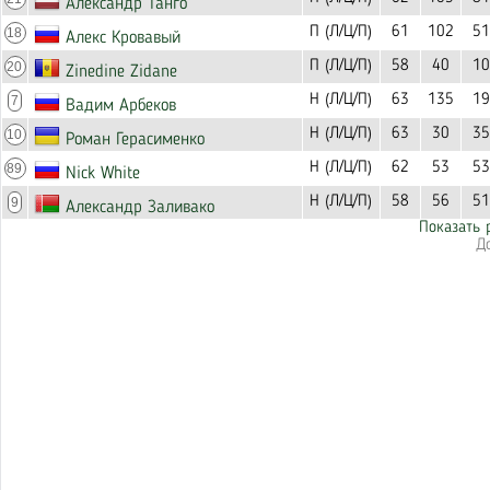
Александр Танго
П (Л/Ц/П)
61
102
51
18
Алекс Кровавый
П (Л/Ц/П)
58
40
10
20
Zinedine Zidane
Н (Л/Ц/П)
63
135
19
7
Вадим Арбеков
Н (Л/Ц/П)
63
30
35
10
Роман Герасименко
Н (Л/Ц/П)
62
53
53
89
Nick White
Н (Л/Ц/П)
58
56
51
9
Александр Заливако
Показать 
Д