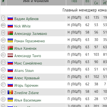
#
Имя и Фамилия
Поз
Вз
Ск
ИГ
Главный менеджер ком
Н (Л/Ц/П)
63
135
19
7
Вадим Арбеков
Н (Л/Ц/П)
62
53
53
89
Nick White
Н (Л/Ц/П)
58
56
51
9
Александр Заливако
Н (Л/Ц/П)
63
30
35
10
Роман Герасименко
П (Л/Ц/П)
63
97
63
8
Илья Хаменок
П (Л/Ц/П)
61
103
81
21
Александр Танго
П (Л/Ц/П)
63
90
83
23
Макс Самойленко
П (Л/Ц/П)
63
51
61
12
Alians Stoun
П (Л/Ц/П)
61
102
51
18
Алекс Кровавый
П (Л/Ц/П)
62
38
7
27
Игорь Горочкин
П (Л/Ц/П)
58
40
10
20
Zinedine Zidane
П (Л/Ц/П)
63
28
17
11
Илья Василишин
З (Л/Ц/П)
63
201
20
6