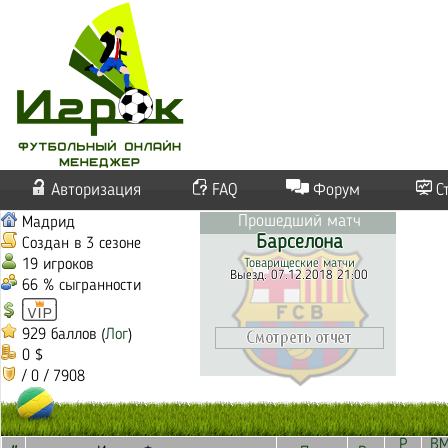
Авторизация
FAQ
Форум
С
Прошедший матч
Мадрид
Барселона
Создан в 3 сезоне
19 игроков
Товарищеские матчи
Выезд. 07.12.2018 21:00
66 % сыгранности
929 баллов (
Лог
)
0 $
/ 0 / 7908
Р
В