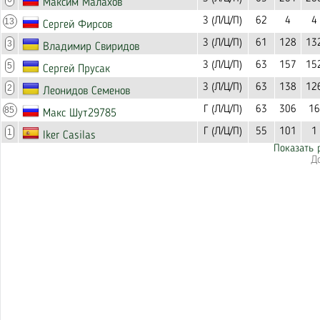
Максим Малахов
З (Л/Ц/П)
62
4
4
13
Сергей Фирсов
З (Л/Ц/П)
61
128
13
3
Владимир Свиридов
З (Л/Ц/П)
63
157
15
5
Сергей Прусак
З (Л/Ц/П)
63
138
12
2
Леонидов Семенов
Г (Л/Ц/П)
63
306
16
85
Макс Шут29785
Г (Л/Ц/П)
55
101
1
1
Iker Casilas
Показать 
Д