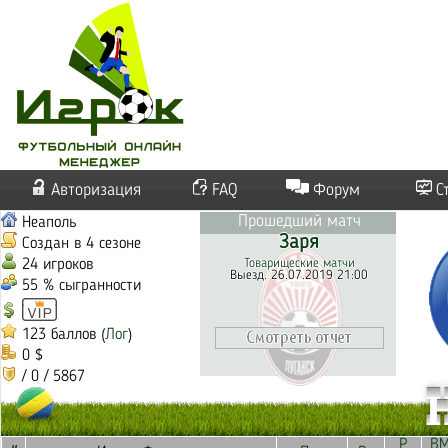
Авторизация
FAQ
Форум
С
Прошедший матч
Неаполь
Заря
Создан в 4 сезоне
24 игроков
Товарищеские матчи
Выезд. 26.07.2019 21:00
55 % сыгранности
123 баллов (
Лог
)
0 $
/ 0 / 5867
Р
В