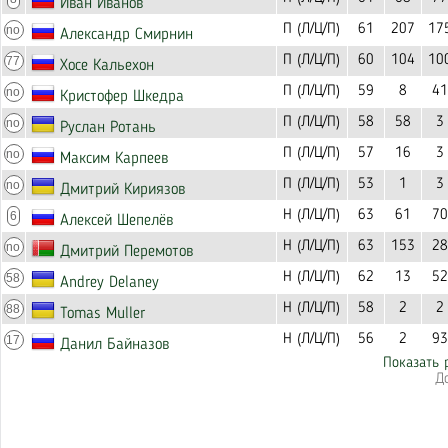
Иван Иванов
П (Л/Ц/П)
61
207
17
no
Александр Смирнин
П (Л/Ц/П)
60
104
10
77
Хосе Кальехон
П (Л/Ц/П)
59
8
41
no
Кристофер Шкедра
П (Л/Ц/П)
58
58
3
no
Руслан Ротань
П (Л/Ц/П)
57
16
3
no
Максим Карпеев
П (Л/Ц/П)
53
1
3
no
Дмитрий Кириязов
Н (Л/Ц/П)
63
61
70
6
Алексей Шепелёв
Н (Л/Ц/П)
63
153
28
no
Дмитрий Перемотов
Н (Л/Ц/П)
62
13
52
58
Andrey Delaney
Н (Л/Ц/П)
58
2
2
88
Tomas Muller
Н (Л/Ц/П)
56
2
93
17
Данил Байназов
Показать 
Д