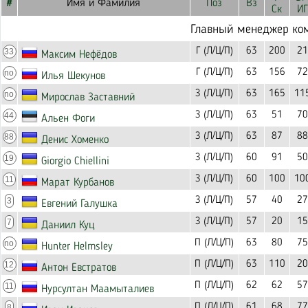
#
Имя и Фамилия
Поз
Вз
Ск
ИГ
Главный менеджер ко
Г (Л/Ц/П)
63
200
21
33
Максим Нефёдов
Г (Л/Ц/П)
63
156
72
no
Илья Шекунов
З (Л/Ц/П)
63
165
11
no
Мирослав Заставний
З (Л/Ц/П)
63
51
70
44
Альен Фоги
З (Л/Ц/П)
63
87
88
88
Денис Хоменко
З (Л/Ц/П)
60
91
50
19
Giorgio Chiellini
З (Л/Ц/П)
60
100
10
11
Марат Курбанов
З (Л/Ц/П)
57
40
27
3
Евгений Галушка
З (Л/Ц/П)
57
20
15
7
Даниил Куц
П (Л/Ц/П)
63
80
75
no
Hunter Helmsley
П (Л/Ц/П)
63
110
20
12
Антон Евстратов
П (Л/Ц/П)
62
62
57
11
Нурсултан Маамыталиев
П (Л/Ц/П)
61
68
77
8