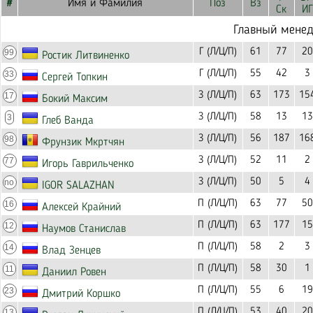
#
Имя и Фамилия
Поз
Вз
Ск
ИГ
Главный мене
Г (Л/Ц/П)
61
77
20
99
Ростик Литвиненко
Г (Л/Ц/П)
55
42
3
33
Сергей Топкин
З (Л/Ц/П)
63
173
15
17
Бокий Максим
З (Л/Ц/П)
58
13
13
3
Глеб Ванда
З (Л/Ц/П)
56
187
16
98
Фрунзик Мкртчян
З (Л/Ц/П)
52
11
2
77
Игорь Гаврильченко
З (Л/Ц/П)
50
5
4
no
IGOR SALAZHAN
П (Л/Ц/П)
63
77
50
16
Алексей Крайний
П (Л/Ц/П)
63
177
15
12
Наумов Станислав
П (Л/Ц/П)
58
2
3
14
Влад Зенцев
П (Л/Ц/П)
58
30
1
11
Даниил Ровен
П (Л/Ц/П)
55
6
19
23
Дмитрий Коршко
П (Л/Ц/П)
53
40
20
13