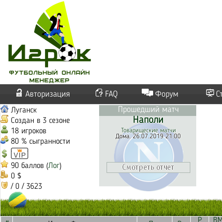
Авторизация
FAQ
Форум
С
Прошедший матч
Луганск
Наполи
Создан в 3 сезоне
18 игроков
Товарищеские матчи
Дома. 26.07.2019 21:00
80 % сыгранности
90 баллов (
Лог
)
0 $
/ 0 / 3623
Р
В