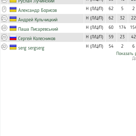
Руслан Лучинский
Н (Л/Ц/П)
62
5
2
7
Александр Борисов
Н (Л/Ц/П)
62
32
22
21
Андрей Кульчицкий
Н (Л/Ц/П)
60
174
15
10
Паша Писаревський
Н (Л/Ц/П)
59
23
42
20
Сергей Колесников
Н (Л/Ц/П)
54
2
6
32
serg sergserg
Показать 
Д