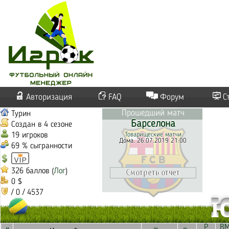
Авторизация
FAQ
Форум
С
Прошедший матч
Турин
Барселона
Создан в 4 сезоне
19 игроков
Товарищеские матчи
Дома. 26.07.2019 21:00
69 % сыгранности
326 баллов (
Лог
)
0 $
/ 0 / 4537
Ю
Р
В