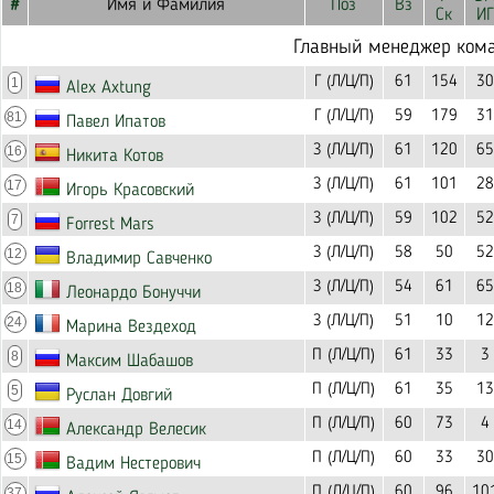
#
Имя и Фамилия
Поз
Вз
Ск
ИГ
Главный менеджер ком
Г (Л/Ц/П)
61
154
30
1
Alex Axtung
Г (Л/Ц/П)
59
179
31
81
Павел Ипатов
З (Л/Ц/П)
61
120
65
16
Никита Котов
З (Л/Ц/П)
61
101
28
17
Игорь Красовский
З (Л/Ц/П)
59
102
52
7
Forrest Mars
З (Л/Ц/П)
58
50
52
12
Владимир Савченко
З (Л/Ц/П)
54
61
65
18
Леонардо Бонуччи
З (Л/Ц/П)
51
10
12
24
Марина Вездеход
П (Л/Ц/П)
61
33
3
8
Максим Шабашов
П (Л/Ц/П)
61
35
13
5
Руслан Довгий
П (Л/Ц/П)
60
73
4
14
Александр Велесик
П (Л/Ц/П)
60
33
30
15
Вадим Нестерович
П (Л/Ц/П)
60
96
10
37