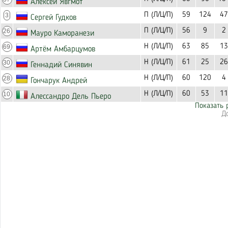
Алексей Явгмот
П (Л/Ц/П)
59
124
47
3
Сергей Гудков
П (Л/Ц/П)
56
9
2
26
Мауро Каморанези
Н (Л/Ц/П)
63
85
13
69
Артём Амбарцумов
Н (Л/Ц/П)
61
25
26
30
Геннадий Синявин
Н (Л/Ц/П)
60
120
4
28
Гончарук Андрей
Н (Л/Ц/П)
60
53
11
10
Алессандро Дель Пьеро
Показать 
Д