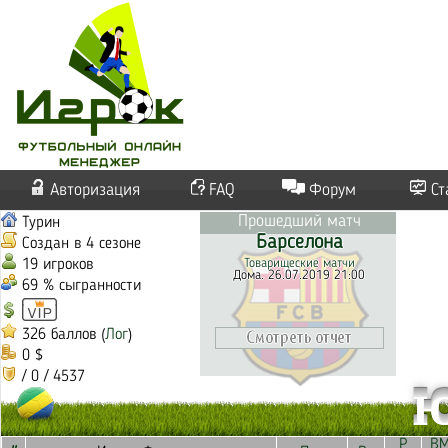
Авторизация
FAQ
Форум
Ст
Прошедший матч
Турин
Барселона
Создан в 4 сезоне
19 игроков
Товарищеские матчи
Дома. 26.07.2019 21:00
69 % сыгранности
326 баллов (
Лог
)
0 $
/ 0 / 4537
Ю
Р
В