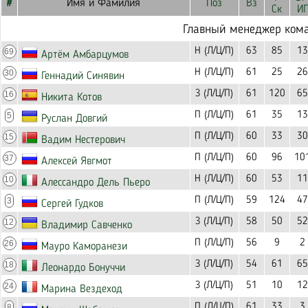
#
Имя и Фамилия
Поз
Вз
Ск
ИГ
Главный менеджер ком
Н (Л/Ц/П)
63
85
13
69
Артём Амбарцумов
Н (Л/Ц/П)
61
25
26
30
Геннадий Синявин
З (Л/Ц/П)
61
120
65
16
Никита Котов
П (Л/Ц/П)
61
35
13
5
Руслан Довгий
П (Л/Ц/П)
60
33
30
15
Вадим Нестерович
П (Л/Ц/П)
60
96
10
37
Алексей Явгмот
Н (Л/Ц/П)
60
53
11
10
Алессандро Дель Пьеро
П (Л/Ц/П)
59
124
47
3
Сергей Гудков
З (Л/Ц/П)
58
50
52
12
Владимир Савченко
П (Л/Ц/П)
56
9
2
26
Мауро Каморанези
З (Л/Ц/П)
54
61
65
18
Леонардо Бонуччи
З (Л/Ц/П)
51
10
12
24
Марина Вездеход
П (Л/Ц/П)
61
33
3
8