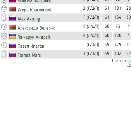
Максим Шабашов
З (Л/Ц/П)
61
101
28
17
Игорь Красовский
Г (Л/Ц/П)
61
154
30
1
Alex Axtung
П (Л/Ц/П)
60
73
4
14
Александр Велесик
Н (Л/Ц/П)
60
120
4
28
Гончарук Андрей
Г (Л/Ц/П)
59
179
31
81
Павел Ипатов
З (Л/Ц/П)
59
102
52
7
Forrest Mars
Показать 
Д