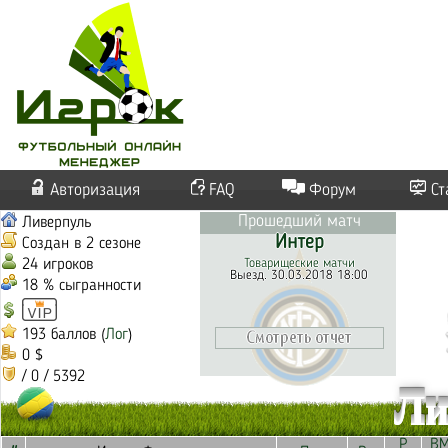
Авторизация
FAQ
Форум
Ст
Прошедший матч
Ливерпуль
Интер
Создан в 2 сезоне
24 игроков
Товарищеские матчи
Выезд. 30.03.2018 18:00
18 % сыгранности
193 баллов (
Лог
)
0 $
/ 0 / 5392
Ли
Р
В