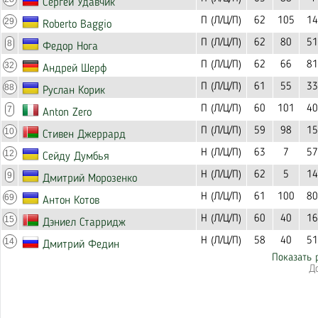
Сергей Удавчик
П (Л/Ц/П)
62
105
14
29
Roberto Baggio
П (Л/Ц/П)
62
80
51
8
Федор Нога
П (Л/Ц/П)
62
66
81
32
Андрей Шерф
П (Л/Ц/П)
61
55
33
88
Руслан Корик
П (Л/Ц/П)
60
101
40
7
Anton Zero
П (Л/Ц/П)
59
98
15
10
Стивен Джеррард
Н (Л/Ц/П)
63
7
57
12
Сейду Думбья
Н (Л/Ц/П)
62
5
14
9
Дмитрий Морозенко
Н (Л/Ц/П)
61
100
80
69
Антон Котов
Н (Л/Ц/П)
60
40
16
15
Дэниел Старридж
Н (Л/Ц/П)
58
40
51
14
Дмитрий Федин
Показать 
Д