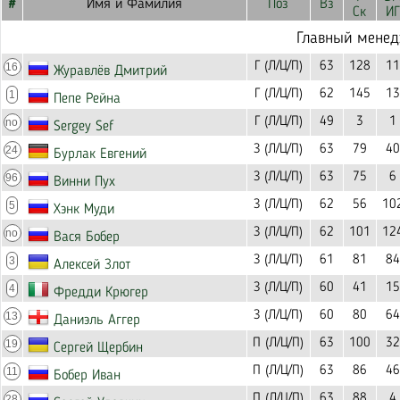
#
Имя и Фамилия
Поз
Вз
Ск
ИГ
Главный мене
Г (Л/Ц/П)
63
128
11
16
Журавлёв Дмитрий
Г (Л/Ц/П)
62
145
13
1
Пепе Рейна
Г (Л/Ц/П)
49
3
1
no
Sergey Sef
З (Л/Ц/П)
63
79
40
24
Бурлак Евгений
З (Л/Ц/П)
63
75
6
96
Винни Пух
З (Л/Ц/П)
62
56
10
5
Хэнк Муди
З (Л/Ц/П)
62
101
12
no
Вася Бобер
З (Л/Ц/П)
61
81
84
3
Алексей Злот
З (Л/Ц/П)
60
41
15
4
Фредди Крюгер
З (Л/Ц/П)
60
80
64
13
Даниэль Аггер
П (Л/Ц/П)
63
100
32
19
Сергей Щербин
П (Л/Ц/П)
63
86
46
11
Бобер Иван
П (Л/Ц/П)
63
88
4
28