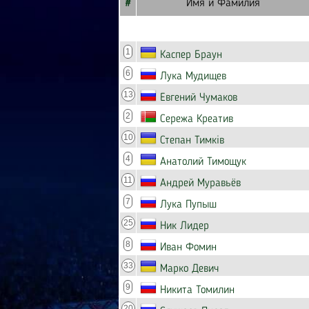
#
Имя и Фамилия
1
Каспер Браун
6
Лука Мудищев
13
Евгений Чумаков
2
Сережа Креатив
10
Степан Тимків
4
Анатолий Тимощук
11
Андрей Муравьёв
7
Лука Пупыш
25
Ник Лидер
8
Иван Фомин
33
Марко Девич
9
Никита Томилин
20