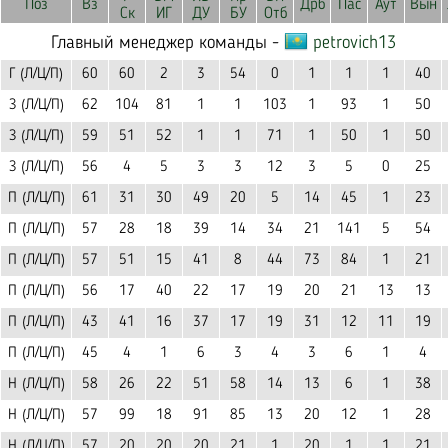
Поз
Вз
Дрб
Пас
Аут
Вын
Ск
ИГ
ДУ
БУ
Отб
Главный менеджер команды -
petrovich13
Г (Л/Ц/П)
60
60
2
3
54
0
1
1
1
40
З (Л/Ц/П)
62
104
81
1
1
103
1
93
1
50
З (Л/Ц/П)
59
51
52
1
1
71
1
50
1
50
З (Л/Ц/П)
56
4
5
3
3
12
3
5
0
25
П (Л/Ц/П)
61
31
30
49
20
5
14
45
1
23
П (Л/Ц/П)
57
28
18
39
14
34
21
141
5
54
П (Л/Ц/П)
57
51
15
41
8
44
73
84
1
21
П (Л/Ц/П)
56
17
40
22
17
19
20
21
13
13
П (Л/Ц/П)
43
41
16
37
17
19
31
12
11
19
П (Л/Ц/П)
45
4
1
6
3
4
3
6
1
4
Н (Л/Ц/П)
58
26
22
51
58
14
13
6
1
38
Н (Л/Ц/П)
57
99
18
91
85
13
20
12
1
28
Н (Л/Ц/П)
57
20
20
20
21
1
20
1
1
21