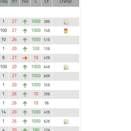
Лид
Уст
Нас
С
Ст
Статус
1
27
1000
38$
100
27
1000
74$
10
26
1000
51$
1
20
330
13$
8
27
10
43$
100
20
1000
64$
1
27
1000
60$
1
20
1000
35$
1
26
10
39$
1
26
10
9$
14
20
1000
43$
1
26
1000
62$
4
20
780
27$