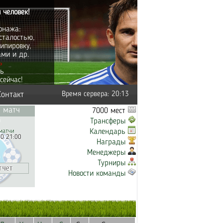
 человек!
онажа:
сталостью,
ипировку,
ами и др.
ь
ть
сейчас!
Контакт
Время сервера: 20:13
 матч
7000 мест
Трансферы
матчи
Календарь
20 21:00
Награды
Менеджеры
Турниры
Новости команды