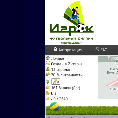
Авторизация
FAQ
Прош
Лондон
С
Создан в 2 сезоне
13 игроков
Товар
Дома. 2
70 % сыгранности
161 баллов (
Лог
)
0 $
/ 0 / 2640