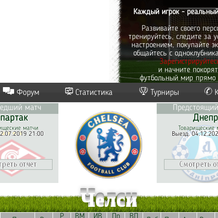
Каждый игрок - реальный
Развивайте своего перс
тренируйтесь, следите за у
настроением, покупайте эк
общайтесь с одноклубник
Зарегистрируйтес
и начните покоря
футбольный мир прямо 
Форум
Статистика
Турниры
едший матч
Предстоящий
партак
Днепр
ищеские матчи
Товарищеские 
2.07.2019 21:00
Выезд. 04.12.20
Челси
Р
ВМ
ИВ
Пр
ВП