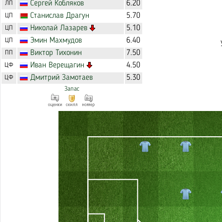
Сергей
Кобляков
6.20
ЛП
Станислав
Драгун
5.70
ЦП
Николай
Лазарев
5.10
ЦП
Эмин
Махмудов
6.40
ЦП
Виктор
Тихонин
7.50
ПП
Иван
Верещагин
4.50
ЦФ
Дмитрий
Замотаев
5.30
ЦФ
Запас