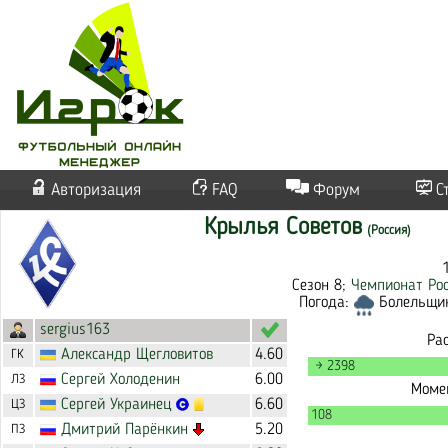
Авторизация
FAQ
Форум
С
Крылья Советов
(Россия)
Сезон 8;
Чемпионат Ро
Погода:
Болельщико
sergius163
Ра
Александр
Щегловитов
4.60
ГК
→ 2398
Сергей
Холоденин
6.00
ЛЗ
Момен
Сергей
Украинец
6.60
ЦЗ
108
Дмитрий
Парёнкин
5.20
ПЗ