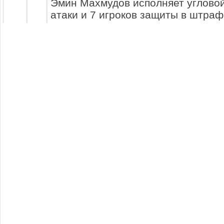
Эмин Махмудов исполняет угловой 
атаки и 7 игроков защиты в штра
Парёнкин и Дмитрий Старостин бо
2
эпизоде... толкают друг друга и де
все-таки они оба высоко выпрыгива
прыгает выше и наносит удар по в
ворот.
Евгений Долгинин собирается ввод
2.5
ворот. Решает голкипер сделать п
левый фланг полузащитнику.
Афанасий Бубенцов принимает мяч
3
флангу партнеру. Виктор Тихонин 
фолит.
Судья подзывает к себе игрока. О
3.5
разговором.