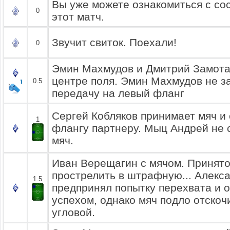
Вы уже можете ознакомиться с со
0
этот матч.
Звучит свиток. Поехали!
0
Эмин Махмудов и Дмитрий Замотае
центре поля. Эмин Махмудов не з
0.5
передачу на левый фланг
Сергей Кобляков принимает мяч и 
1
флангу партнеру. Мыц Андрей не 
мяч.
Иван Верещагин с мячом. Принят
прострелить в штрафную... Алекс
1.5
предпринял попытку перехвата и 
успехом, однако мяч подло отскочи
угловой.