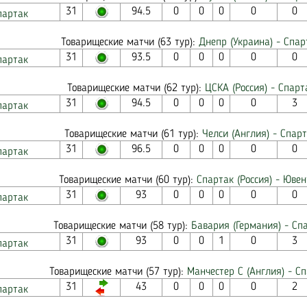
31
94.5
0
0
0
0
0
партак
Товарищеские матчи (63 тур):
Днепр (Украина) - Спар
31
93.5
0
0
0
0
0
партак
Товарищеские матчи (62 тур):
ЦСКА (Россия) - Спарта
31
94.5
0
0
0
0
3
партак
Товарищеские матчи (61 тур):
Челси (Англия) - Спарт
31
96.5
0
0
0
0
0
партак
Товарищеские матчи (60 тур):
Спартак (Россия) - Ювен
31
93
0
0
0
0
0
партак
Товарищеские матчи (58 тур):
Бавария (Германия) - Спа
31
93
0
0
1
0
3
партак
Товарищеские матчи (57 тур):
Манчестер С (Англия) - Сп
31
43
0
0
0
0
2
партак