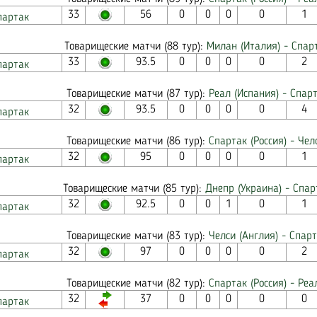
33
56
0
0
0
0
1
партак
Товарищеские матчи (88 тур):
Милан (Италия) - Спарт
33
93.5
0
0
0
0
2
партак
Товарищеские матчи (87 тур):
Реал (Испания) - Спарт
32
93.5
0
0
0
0
4
партак
Товарищеские матчи (86 тур):
Спартак (Россия) - Чел
32
95
0
0
0
0
1
партак
Товарищеские матчи (85 тур):
Днепр (Украина) - Спар
32
92.5
0
0
1
0
1
партак
Товарищеские матчи (83 тур):
Челси (Англия) - Спарт
32
97
0
0
0
0
2
партак
Товарищеские матчи (82 тур):
Спартак (Россия) - Реа
32
37
0
0
0
0
0
партак