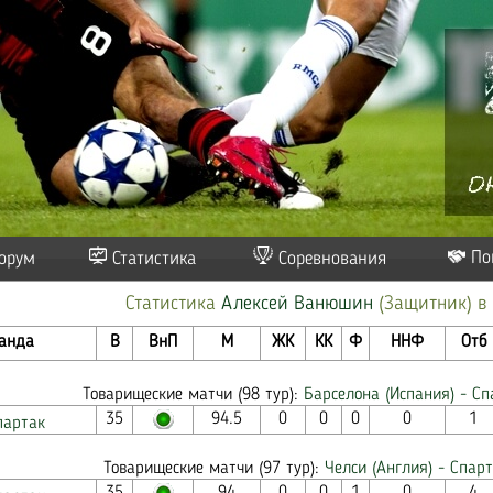
По
орум
Статистика
Соревнования
Статистика
Алексей Ванюшин
(Защитник) в
анда
В
ВнП
М
ЖК
КК
Ф
ННФ
Отб
Товарищеские матчи (98 тур):
Барселона (Испания) - Сп
35
94.5
0
0
0
0
1
партак
Товарищеские матчи (97 тур):
Челси (Англия) - Спарт