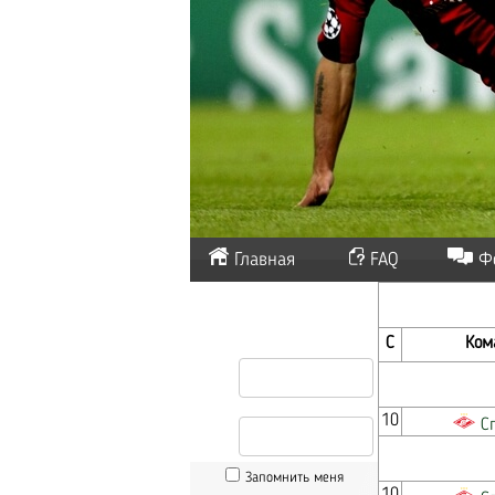
Главная
FAQ
Ф
С
Ком
10
С
Запомнить меня