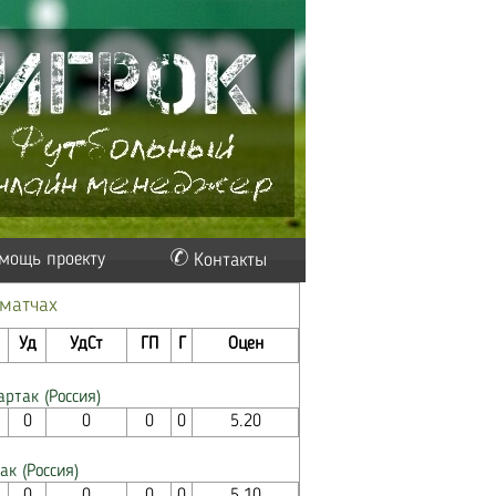
мощь проекту
Контакты
 матчах
Уд
УдСт
ГП
Г
Оцен
артак (Россия)
0
0
0
0
5.20
ак (Россия)