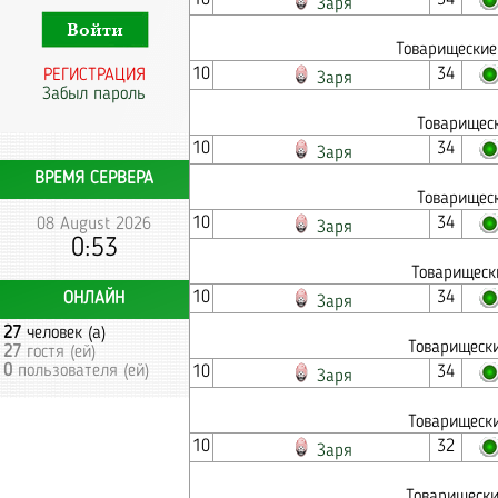
10
34
Заря
Товарищеские
10
34
РЕГИСТРАЦИЯ
Заря
Забыл пароль
Товарищеск
10
34
Заря
ВРЕМЯ СЕРВЕРА
Товарищеск
10
34
08 August 2026
Заря
0:53
Товарищеск
10
34
ОНЛАЙН
Заря
27
человек (а)
Товарищески
27
гостя (ей)
0
пользователя (ей)
10
34
Заря
Товарищески
10
32
Заря
Товарищески