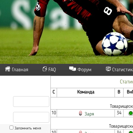
Главная
FAQ
Форум
Статистик
Стати
С
Команда
В
Вн
Товарищеск
10
34
Заря
Товарищески
Запомнить меня