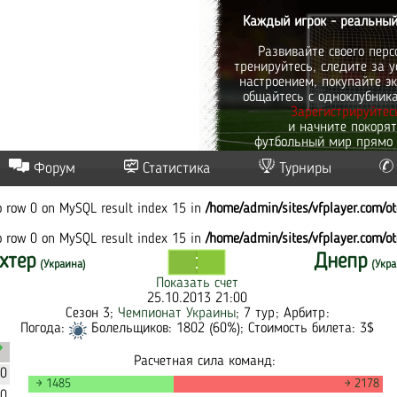
Каждый игрок - реальный
Развивайте своего перс
тренируйтесь, следите за у
настроением, покупайте эк
общайтесь с одноклубник
Зарегистрируйтес
и начните покоря
футбольный мир прямо 
Форум
Статистика
Турниры
to row 0 on MySQL result index 15 in
/home/admin/sites/vfplayer.com/o
to row 0 on MySQL result index 15 in
/home/admin/sites/vfplayer.com/o
хтер
Днепр
(Украина)
(Укра
Показать счет
25.10.2013 21:00
Сезон 3;
Чемпионат Украины
; 7 тур; Арбитр:
Погода:
Болельщиков: 1802 (60%); Стоимость билета: 3$
Расчетная сила команд:
40
→ 1485
→ 2178
00