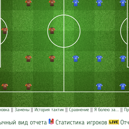
новка
||
Замены
||
История тактик
||
Сравнение
||
Я болею за...
||
Пр
ычный вид отчета
Статистика игроков
Отч