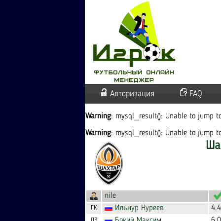
Авторизация
FAQ
Warning
: mysql_result(): Unable to jump 
Warning
: mysql_result(): Unable to jump 
Ша
nile
Ильнур
Нуреев
4.
ГК
Бокий
Максим
6.
ЛЗ