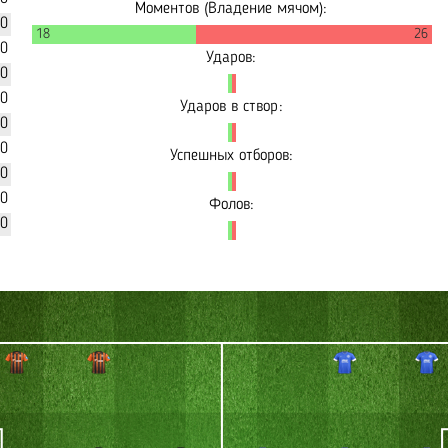
Моментов (Владение мячом):
80
18
26
00
Ударов:
00
60
Ударов в створ:
10
90
Успешных отборов:
40
70
Фолов:
60