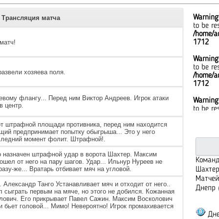
Warning
Трансляция матча
to be re
/home/ad
матч!
1712
Warning
to be re
развели хозяева поля.
/home/ad
1712
вому флангу... Перед ним Виктор Андреев. Игрок атаки
Warning
в центр.
to be re
/home/ad
от штрафной площади противника, перед ним находится
1712
щий предпринимает попытку обыгрыша... Это у него
оследний момент фолит. Штрафной!.
Warning
to be re
о назначен штрафной удар в ворота Шахтер. Максим
/home/ad
Команд
ошел от него на пару шагов. Удар... Ильнур Нуреев не
1712
азу-же... Вратарь отбивает мяч на угловой.
Шахтер
Матчей
Warning
 Александр Танго Устанавливает мяч и отходит от него..
Днепр 
л сыграть первым на мяче, но этого не добился. Кожанная
to be re
лович. Его прикрывает Павел Сажин. Максим Восколович
/home/ad
 бьет головой... Мимо! Невероятно! Игрок промахивается
1712
Дне