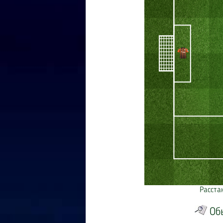
Расста
Об