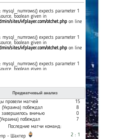
: mysql_numrows() expects parameter 1
source, boolean given in
min/sites/vfplayer.com/otchet.php
on line
: mysql_numrows() expects parameter 1
source, boolean given in
min/sites/vfplayer.com/otchet.php
on line
: mysql_numrows() expects parameter 1
source, boolean given in
min/sites/vfplayer.com/otchet.php
on line
: mysql_numrows() expects parameter 1
Предматчевый анализ
source, boolean given in
min/sites/vfplayer.com/otchet.php
on line
ы провели матчей
15
 (Украина) побеждал
8
 завершилось вничью
0
: mysql_numrows() expects parameter 1
(Украина) побеждал
7
source, boolean given in
Последние матчи команд:
min/sites/vfplayer.com/otchet.php
on line
2 : 1
пр - Шахтер