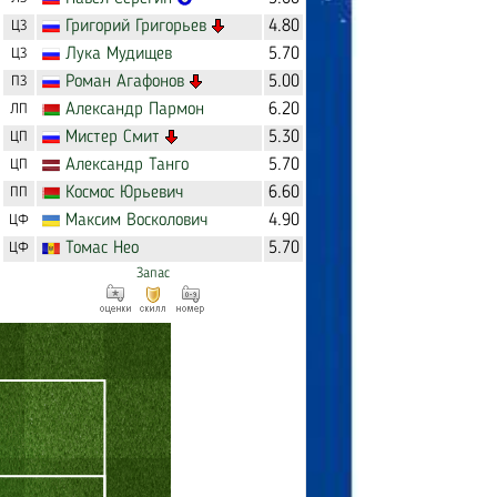
Григорий
Григорьев
4.80
ЦЗ
Лука
Мудищев
5.70
ЦЗ
Роман
Агафонов
5.00
ПЗ
Александр
Пармон
6.20
ЛП
Мистер
Смит
5.30
ЦП
Александр
Танго
5.70
ЦП
Космос
Юрьевич
6.60
ПП
Максим
Восколович
4.90
ЦФ
Томас
Нео
5.70
ЦФ
Запас