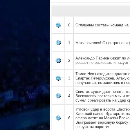
0
Оглашены составы команд на 
1
Матч начался! С центра поля 
Александр Пармон бежит по ле
2
решает не рисковать и пасует 
Томас Нео находится далеко 
3
Спартак Петербуржец. Атакую
получается, но защитник в п
Свисток судьи дает понять чт
4
Восколович поставил мяч и от
сумел среагировать на удар ср
Угловой удар в ворота Шахтер.
Хлесткий навес. Вратарь хоте
6
сфера летит на Максим Воско
Выигрывает верховую борьбу и
по пустым воротам