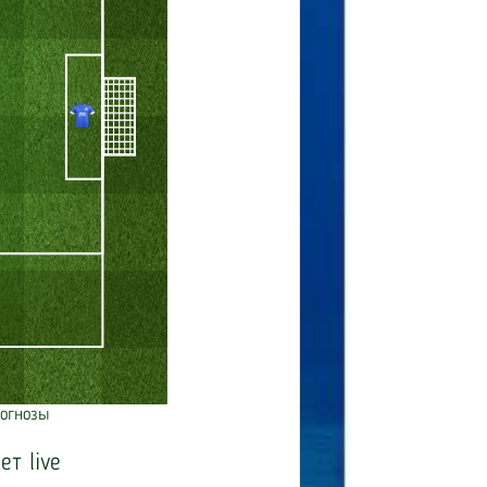
огнозы
ет live