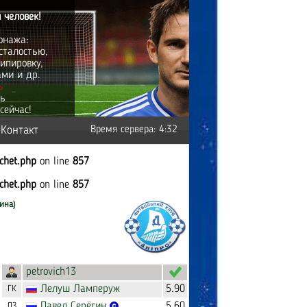
 человек!
онажа:
сталостью,
ипировку,
ами и др.
ь
ть
сейчас!
Контакт
Время сервера: 4:32
tchet.php
on line
857
tchet.php
on line
857
ина)
petrovich13
Лелуш
Ламперуж
5.90
ГК
Павел
Серёгин
5.60
ЛЗ