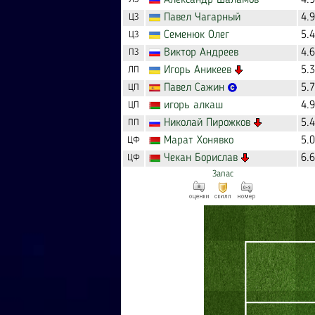
Александр
Шаламов
4.
Павел
Чагарный
4.
ЦЗ
Семенюк
Олег
5.
ЦЗ
Виктор
Андреев
4.
ПЗ
Игорь
Аникеев
5.
ЛП
Павел
Сажин
5.
ЦП
игорь
алкаш
4.
ЦП
Николай
Пирожков
5.
ПП
Марат
Хонявко
5.
ЦФ
Чекан
Борислав
6.
ЦФ
Запас