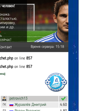
 человек!
онажа:
сталостью,
ипировку,
ами и др.
ь
ть
сейчас!
Контакт
Время сервера: 15:18
tchet.php
on line
857
tchet.php
on line
857
ина)
petrovich13
Журавлёв
Дмитрий
4.60
ГК
ЛЗ