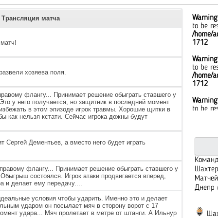
Warning
Трансляция матча
to be re
/home/ad
матч!
1712
Warning
to be re
развели хозяева поля.
/home/ad
1712
правому флангу... Принимает решение обыграть ставшего у
Warning
 Это у него получается, но защитник в последний момент
to be re
избежать в этом эпизоде игрок травмы. Хорошие щитки в
ы как нельзя кстати. Сейчас игрока дожны будут
/home/ad
1712
Warning
ит Сергей Дементьев, а вместо него будет играть
to be re
/home/ad
Команд
1712
правому флангу... Принимает решение обыграть ставшего у
Шахтер
 Обыгрыш состоялся. Игрок атаки продвигается вперед,
Матчей
а и делает ему передачу....
Warning
Днепр 
to be re
деальные условия чтобы ударить. Именно это и делает
/home/ad
льным ударом он посылает мяч в сторону ворот с 17
1712
момент удара... Мяч пролетает в метре от штанги. А Ильнур
Шах