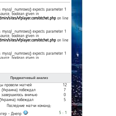
: mysql_numrows() expects parameter 1
source, boolean given in
min/sites/vfplayer.com/otchet.php
on line
: mysql_numrows() expects parameter 1
source, boolean given in
min/sites/vfplayer.com/otchet.php
on line
: mysql_numrows() expects parameter 1
source, boolean given in
min/sites/vfplayer.com/otchet.php
on line
: mysql_numrows() expects parameter 1
Предматчевый анализ
source, boolean given in
min/sites/vfplayer.com/otchet.php
on line
ы провели матчей
12
 (Украина) побеждал
7
 завершилось вничью
0
: mysql_numrows() expects parameter 1
(Украина) побеждал
5
source, boolean given in
Последние матчи команд:
min/sites/vfplayer.com/otchet.php
on line
5 : 1
тер - Днепр