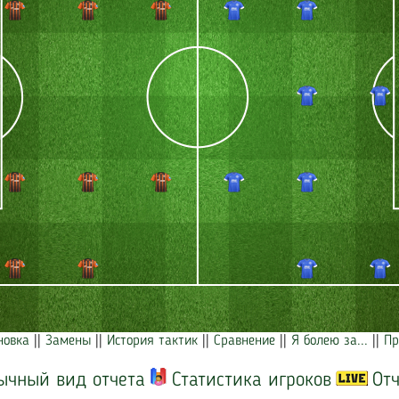
новка
||
Замены
||
История тактик
||
Сравнение
||
Я болею за...
||
Пр
ычный вид отчета
Статистика игроков
Отч