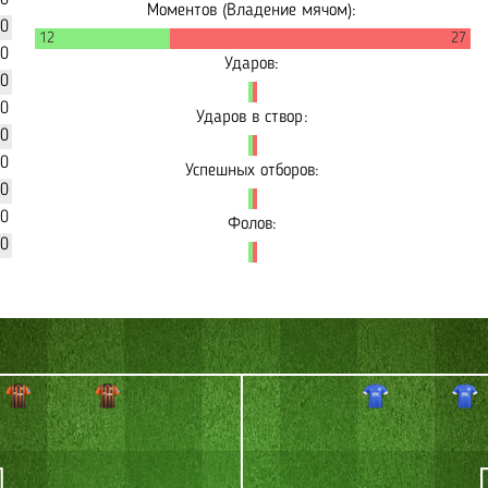
90
Моментов (Владение мячом):
90
12
27
40
Ударов:
60
30
Ударов в створ:
70
90
Успешных отборов:
40
00
Фолов:
60