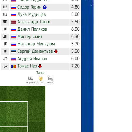
Родри
Родригес
4.80
Cидор
Герин
4.80
ЦЗ
Лука
Мудищев
5.00
ПЗ
Александр
Танго
5.50
ЛП
Данил
Поляков
8.90
ЦП
Мистер
Смит
6.30
ЦП
Маладар
Минкуюм
5.70
ЦП
Сергей
Дементьев
5.30
ПП
Андрей
Иванов
6.00
ЦФ
Томас
Нео
7.20
ЦФ
Запас