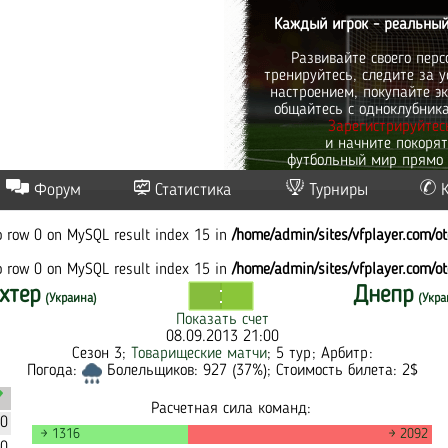
Каждый игрок - реальный
Развивайте своего перс
тренируйтесь, следите за у
настроением, покупайте эк
общайтесь с одноклубник
Зарегистрируйтес
и начните покоря
футбольный мир прямо 
Форум
Статистика
Турниры
to row 0 on MySQL result index 15 in
/home/admin/sites/vfplayer.com/o
to row 0 on MySQL result index 15 in
/home/admin/sites/vfplayer.com/o
хтер
Днепр
(Украина)
(Укра
Показать счет
08.09.2013 21:00
Сезон 3;
Товарищеские матчи
; 5 тур; Арбитр:
Погода:
Болельщиков: 927 (37%); Стоимость билета: 2$
Расчетная сила команд:
20
→ 1316
→ 2092