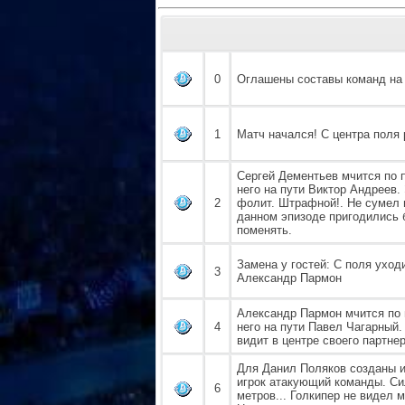
0
Оглашены составы команд на 
1
Матч начался! С центра поля 
Сергей Дементьев мчится по 
него на пути Виктор Андреев.
2
фолит. Штрафной!. Не сумел 
данном эпизоде пригодились б
поменять.
Замена у гостей: С поля уход
3
Александр Пармон
Александр Пармон мчится по 
4
него на пути Павел Чагарный.
видит в центре своего партнер
Для Данил Поляков созданы и
игрок атакующий команды. Си
6
метров... Голкипер не видел 