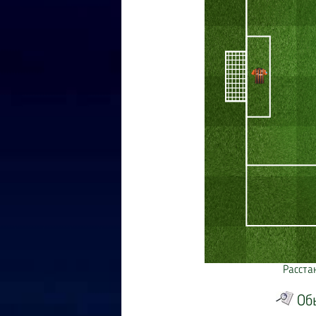
Расста
Об