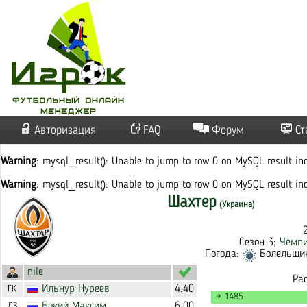
Авторизация
FAQ
Форум
Ст
Warning
: mysql_result(): Unable to jump to row 0 on MySQL result i
Warning
: mysql_result(): Unable to jump to row 0 on MySQL result i
Шахтер
(Украина)
Сезон 3;
Чемпи
Погода:
Болельщико
nile
Ра
Ильнур
Нуреев
4.40
ГК
→ 1485
Бокий
Максим
6.00
ЛЗ