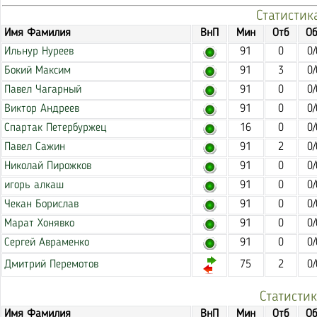
Статистик
Имя Фамилия
ВнП
Мин
Отб
Об
Ильнур Нуреев
91
0
0/
Бокий Максим
91
3
0/
Павел Чагарный
91
0
0/
Виктор Андреев
91
0
0/
Спартак Петербуржец
16
0
0/
Павел Сажин
91
2
0/
Николай Пирожков
91
0
0/
игорь алкаш
91
0
0/
Чекан Борислав
91
0
0/
Марат Хонявко
91
0
0/
Сергей Авраменко
91
0
0/
Дмитрий Перемотов
75
2
0/
Статисти
Имя Фамилия
ВнП
Мин
Отб
Об