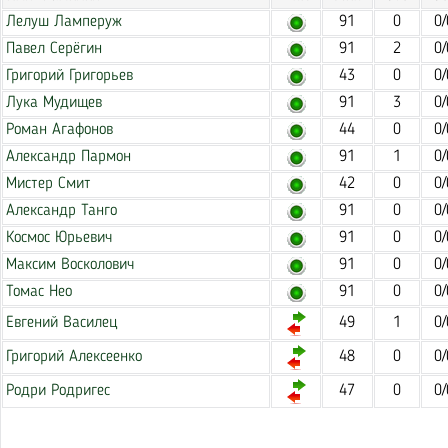
Лелуш Ламперуж
91
0
0/
Павел Серёгин
91
2
0/
Григорий Григорьев
43
0
0/
Лука Мудищев
91
3
0/
Роман Агафонов
44
0
0/
Александр Пармон
91
1
0/
Мистер Смит
42
0
0/
Александр Танго
91
0
0/
Космос Юрьевич
91
0
0/
Максим Восколович
91
0
0/
Томас Нео
91
0
0/
Евгений Василец
49
1
0/
Григорий Алексеенко
48
0
0/
Родри Родригес
47
0
0/