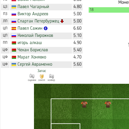
Момен
Павел
Чагарный
4.80
ЦЗ
18
Виктор
Андреев
5.00
ПЗ
Спартак
Петербуржец
5.00
ЛП
Павел
Сажин
6.60
ЦП
Николай
Пирожков
5.10
ЦП
игорь
алкаш
4.90
ПП
Чекан
Борислав
5.40
ЦФ
Марат
Хонявко
4.70
ЦФ
Сергей
Авраменко
5.60
ЦФ
Запас