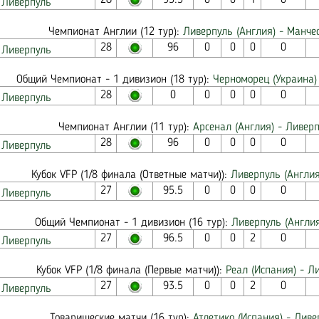
28
95.5
0
0
1
0
Ливерпуль
Чемпионат Англии (12 тур):
Ливерпуль (Англия) - Манчес
28
96
0
0
0
0
Ливерпуль
Общий Чемпионат - 1 дивизион (18 тур):
Черноморец (Украина)
28
0
0
0
0
0
Ливерпуль
Чемпионат Англии (11 тур):
Арсенал (Англия) - Ливерп
28
96
0
0
0
0
Ливерпуль
Кубок VFP (1/8 финала (Ответные матчи)):
Ливерпуль (Англия
27
95.5
0
0
0
0
Ливерпуль
Общий Чемпионат - 1 дивизион (16 тур):
Ливерпуль (Англия)
27
96.5
0
0
2
0
Ливерпуль
Кубок VFP (1/8 финала (Первые матчи)):
Реал (Испания) - Л
27
93.5
0
0
2
0
Ливерпуль
Товарищеские матчи (16 тур):
Атлетико (Испания) - Ливе