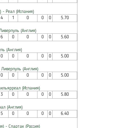
 - Реал (Испания)
4
1
0
0
0
5.70
Ливерпуль (Англия)
6
0
0
0
0
5.60
ль (Англия)
0
0
0
0
0
5.00
 Ливерпуль (Англия)
0
0
0
0
0
5.00
Вильярреал (Испания)
3
0
0
0
0
5.80
нал (Англия)
5
0
0
0
0
6.40
я) - Спартак (Россия)