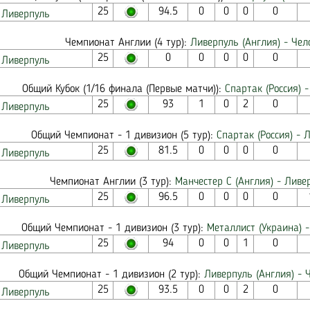
25
94.5
0
0
0
0
Ливерпуль
Чемпионат Англии (4 тур):
Ливерпуль (Англия) - Чел
25
0
0
0
0
0
Ливерпуль
Общий Кубок (1/16 финала (Первые матчи)):
Спартак (Россия) 
25
93
1
0
2
0
Ливерпуль
Общий Чемпионат - 1 дивизион (5 тур):
Спартак (Россия) - 
25
81.5
0
0
0
0
Ливерпуль
Чемпионат Англии (3 тур):
Манчестер С (Англия) - Ливе
25
96.5
0
0
0
0
Ливерпуль
Общий Чемпионат - 1 дивизион (3 тур):
Металлист (Украина) -
25
94
0
0
1
0
Ливерпуль
Общий Чемпионат - 1 дивизион (2 тур):
Ливерпуль (Англия) - 
25
93.5
0
0
2
0
Ливерпуль