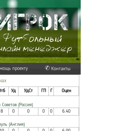
мощь проекту
Контакты
чах
Отб
Уд
УдСт
ГП
Г
Оцен
 Советов (Россия)
8
0
0
0
0
6.40
уль (Англия)