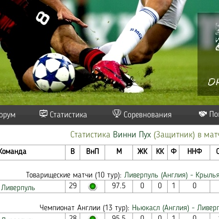
По
орум
Статистика
Соревнования
Статистика
Винни Пух
(Защитник) в мат
Команда
В
ВнП
М
ЖК
КК
Ф
ННФ
Товарищеские матчи (10 тур):
Ливерпуль (Англия) - Крылья
29
97.5
0
0
1
0
Ливерпуль
Чемпионат Англии (13 тур):
Ньюкасл (Англия) - Ливерп