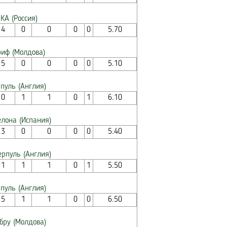
КА (Россия)
4
0
0
0
0
5.70
риф (Молдова)
5
0
0
0
0
5.10
пуль (Англия)
0
1
1
0
1
6.10
елона (Испания)
3
0
0
0
0
5.40
ерпуль (Англия)
1
1
1
0
1
5.50
пуль (Англия)
5
1
1
0
0
6.50
бру (Молдова)