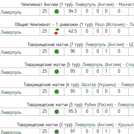
Чемпионат Англии (1 тур):
Ливерпуль (Англия) - Манчес
25
94.5
0
0
0
0
Ливерпуль
Общий Чемпионат - 1 дивизион (1 тур):
Реал (Испания) - Л
25
42.5
0
0
0
0
Ливерпуль
Товарищеские матчи (7 тур):
Ливерпуль (Англия) - ЦС
25
96
0
0
1
0
Ливерпуль
Товарищеские матчи (5 тур):
Ливерпуль (Англия) - Спар
25
95
0
0
1
0
Ливерпуль
Товарищеские матчи (4 тур):
Шахтер (Украина) - Ливер
25
95
0
0
0
0
Ливерпуль
Товарищеские матчи (3 тур):
Рубин (Россия) - Ливерпу
25
95.5
0
0
0
0
Ливерпуль
Товарищеские матчи (2 тур):
Ливерпуль (Англия) - Крылья 
25
97
0
0
1
0
Ливерпуль