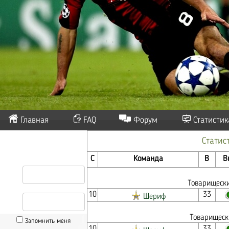
Главная
FAQ
Форум
Статистик
Статис
С
Команда
В
В
Товарищески
10
33
Шериф
Товарищеск
Запомнить меня