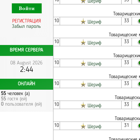
10
33
Шериф
Товарищески
10
33
РЕГИСТРАЦИЯ
Шериф
Забыл пароль
Товарищеские 
10
33
Шериф
ВРЕМЯ СЕРВЕРА
Товарищески
10
33
08 August 2026
Шериф
2:44
Товарищеские 
10
33
ОНЛАЙН
Шериф
55
человек (а)
Товарищески
55
гостя (ей)
0
пользователя (ей)
10
33
Шериф
Товарищески
10
31
Шериф
Товарищеские 