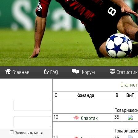
Главная
FAQ
Форум
Статистик
Статис
С
Команда
В
ВнП
Товарищеск
10
35
Спартак
Товарищеск
Запомнить меня