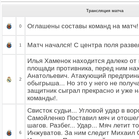
Трансляция матча
Оглашены составы команд на матч!
0
Матч начался! С центра поля разве
1
Илья Хаменок находится далеко о
площади противника, перед ним на
Анатольевич. Атакующий предприн
2
обыгрыша... Но это у него не получа
защитник сыграл прекрасно и уже н
команды!.
Свисток судьи... Угловой удар в во
Самойленко Поставил мяч и отошел 
шагов. Разбег... Удар... Мяч летит т
Инжуватов. За ним следит Михаил 
6