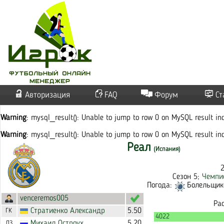
Авторизация
FAQ
Форум
Ст
Warning
: mysql_result(): Unable to jump to row 0 on MySQL result i
Warning
: mysql_result(): Unable to jump to row 0 on MySQL result i
Реал
(Испания)
Сезон 5;
Чемпи
Погода:
Болельщико
venceremos005
Ра
Стратиенко
Александр
5.50
ГК
4022
Михаил
Остроух
5.20
ЛЗ