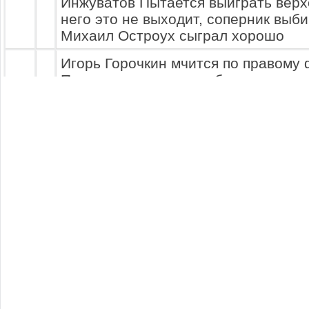
Инжуватов Пытается выйграть верхо
него это не выходит, соперник выби
Михаил Остроух сыграл хорошо
Игорь Горочкин мчится по правому ф
Принимает решение обыграть ставш
Александр Курочка. Это у него не по
7
защитник сыграл прекрасно и уже н
команды!.
Василий Джеррард мчится по левому
Принимает решение обыграть ставш
Михаил Остроух. Обыгрыш состоялс
8
продвигается вперед, видит в цент
и делает ему передачу....
Для Олег Гарбузов созданы идеаль
ударить. Именно это и делает игро
команды. Красивым и точным ударо
11
в сторону ворот с 17 метров... Стр