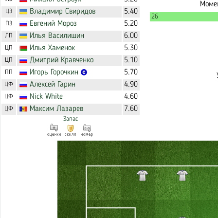
Момен
Владимир
Свиридов
5.40
ЦЗ
26
Евгений
Мороз
5.20
ПЗ
Илья
Василишин
6.00
ЛП
Илья
Хаменок
5.30
ЦП
Дмитрий
Кравченко
5.10
ЦП
Игорь
Горочкин
5.70
ПП
Алексей
Гарин
4.90
ЦФ
Nick
White
4.60
ЦФ
Максим
Лазарев
7.60
ЦФ
Запас