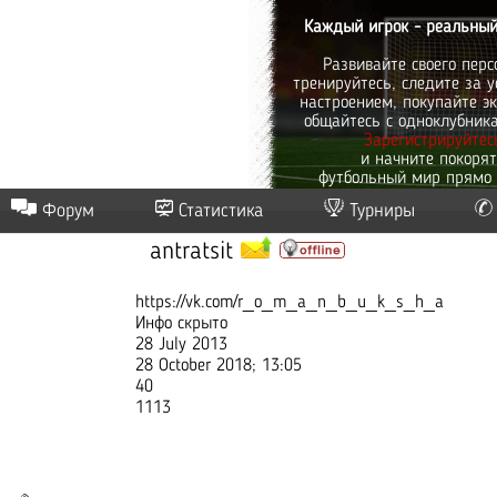
Каждый игрок - реальный
Развивайте своего перс
тренируйтесь, следите за у
настроением, покупайте эк
общайтесь с одноклубник
Зарегистрируйтес
и начните покоря
футбольный мир прямо 
Форум
Статистика
Турниры
antratsit
https://vk.com/r_o_m_a_n_b_u_k_s_h_a
Инфо скрыто
28 July 2013
28 October 2018; 13:05
40
1113