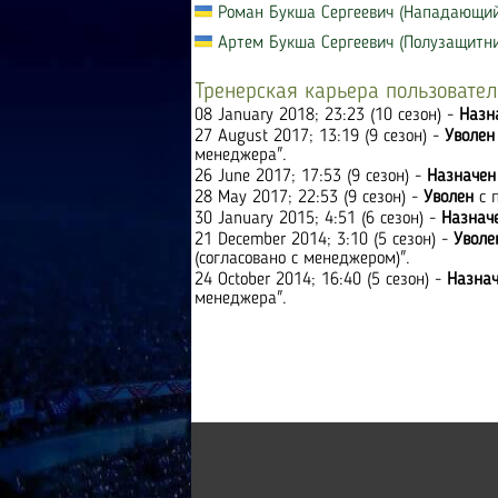
Роман Букша Сергеевич (Нападающий
Артем Букша Сергеевич (Полузащитни
Тренерская карьера пользовател
08 January 2018; 23:23 (10 сезон) -
Назн
27 August 2017; 13:19 (9 сезон) -
Уволен
менеджера".
26 June 2017; 17:53 (9 сезон) -
Назначен
28 May 2017; 22:53 (9 сезон) -
Уволен
с 
30 January 2015; 4:51 (6 сезон) -
Назнач
21 December 2014; 3:10 (5 сезон) -
Уволе
(согласовано с менеджером)".
24 October 2014; 16:40 (5 сезон) -
Назна
менеджера".