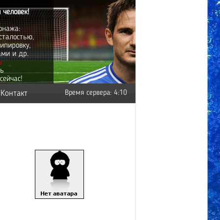
 человек!
онажа:
сталостью,
ипировку,
ами и др.
ь
ть
сейчас!
Контакт
Время сервера: 4:10