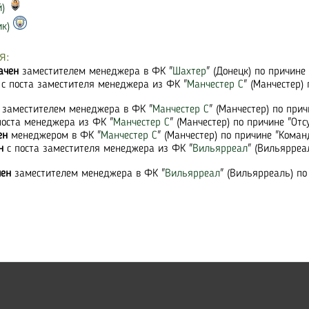
)
к)
я:
ачен
заместителем менеджера в ФК "
Шахтер
" (Донецк) по причине
с поста заместителя менеджера из ФК "
Манчестер С
" (Манчестер)
заместителем менеджера в ФК "
Манчестер С
" (Манчестер) по при
поста менеджера из ФК "
Манчестер С
" (Манчестер) по причине "Отс
ен
менеджером в ФК "
Манчестер С
" (Манчестер) по причине "Коман
н
с поста заместителя менеджера из ФК "
Вильярреал
" (Вильярреа
чен
заместителем менеджера в ФК "
Вильярреал
" (Вильярреаль) по