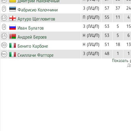
Дмитрий Наконечный
З (Л/Ц/П)
57
37
24
7
Фабрисио Колоччини
П (Л/Ц/П)
55
11
4
13
Артуро Щегловитов
З (Л/Ц/П)
53
5
15
3
Иван Булатов
Н (Л/Ц/П)
53
5
6
15
Андрей Бероев
Н (Л/Ц/П)
51
18
13
33
Бенито Карбоне
З (Л/Ц/П)
48
1
1
no
Скиллачи Фатторе
Показать 
Д