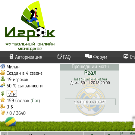
Авторизация
FAQ
Форум
Ст
Прошедший матч
Милан
Реал
Создан в 4 сезоне
19 игроков
Товарищеские матчи
Дома. 30.11.2018 20:00
60 % сыгранности
159 баллов (
Лог
)
0 $
/ 0 / 3640
Р
В