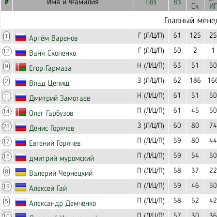
#
Имя и Фамилия
Поз
Вз
Ск
ИГ
Главный мене
Г (Л/Ц/П)
61
125
25
1
Артём Варенов
Г (Л/Ц/П)
50
2
1
12
Ваня Скопенко
Н (Л/Ц/П)
63
51
50
9
Егор Гармаза
З (Л/Ц/П)
62
186
16
2
Влад Цепиш
Н (Л/Ц/П)
61
51
50
11
Дмитрий Замотаев
П (Л/Ц/П)
61
45
50
14
Олег Гарбузов
З (Л/Ц/П)
60
80
74
28
Денис Горячев
П (Л/Ц/П)
59
80
44
17
Евгений Горячев
П (Л/Ц/П)
59
54
50
16
дмитрий муромский
П (Л/Ц/П)
58
37
22
8
Валерий Чернецкий
П (Л/Ц/П)
59
46
50
19
Алексей Гай
П (Л/Ц/П)
58
52
42
5
Александр Демченко
П (Л/Ц/П)
57
30
36
10