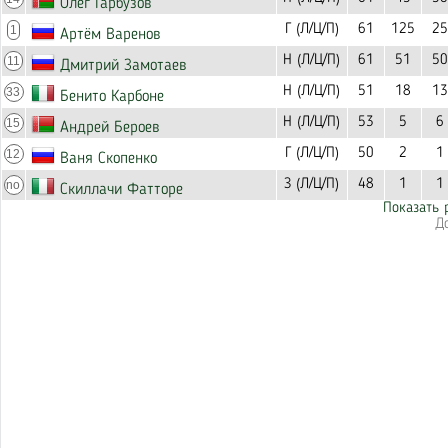
Олег Гарбузов
Г (Л/Ц/П)
61
125
25
1
Артём Варенов
Н (Л/Ц/П)
61
51
50
11
Дмитрий Замотаев
Н (Л/Ц/П)
51
18
13
33
Бенито Карбоне
Н (Л/Ц/П)
53
5
6
15
Андрей Бероев
Г (Л/Ц/П)
50
2
1
12
Ваня Скопенко
З (Л/Ц/П)
48
1
1
no
Скиллачи Фатторе
Показать 
Д