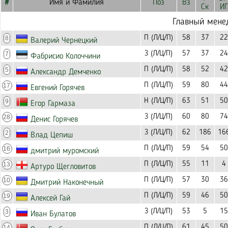
#
Имя и Фамилия
Поз
Вз
Ск
ИГ
Главный мене
П (Л/Ц/П)
58
37
22
8
Валерий Чернецкий
З (Л/Ц/П)
57
37
24
7
Фабрисио Колоччини
П (Л/Ц/П)
58
52
42
5
Александр Демченко
П (Л/Ц/П)
59
80
44
17
Евгений Горячев
Н (Л/Ц/П)
63
51
50
9
Егор Гармаза
З (Л/Ц/П)
60
80
74
28
Денис Горячев
З (Л/Ц/П)
62
186
16
2
Влад Цепиш
П (Л/Ц/П)
59
54
50
16
дмитрий муромский
П (Л/Ц/П)
55
11
4
13
Артуро Щегловитов
П (Л/Ц/П)
57
30
36
10
Дмитрий Наконечный
П (Л/Ц/П)
59
46
50
19
Алексей Гай
З (Л/Ц/П)
53
5
15
3
Иван Булатов
П (Л/Ц/П)
61
45
50
14