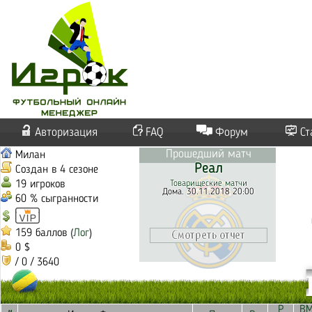
Авторизация
FAQ
Форум
Ст
Прошедший матч
Милан
Реал
Создан в 4 сезоне
19 игроков
Товарищеские матчи
Дома. 30.11.2018 20:00
60 % сыгранности
159 баллов (
Лог
)
0 $
/ 0 / 3640
Р
В