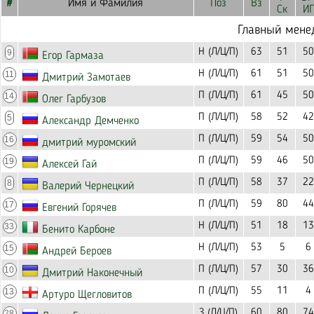
#
Имя и Фамилия
Поз
Вз
Ск
ИГ
Главный мене
Н (Л/Ц/П)
63
51
50
9
Егор Гармаза
Н (Л/Ц/П)
61
51
50
11
Дмитрий Замотаев
П (Л/Ц/П)
61
45
50
14
Олег Гарбузов
П (Л/Ц/П)
58
52
42
5
Александр Демченко
П (Л/Ц/П)
59
54
50
16
дмитрий муромский
П (Л/Ц/П)
59
46
50
19
Алексей Гай
П (Л/Ц/П)
58
37
22
8
Валерий Чернецкий
П (Л/Ц/П)
59
80
44
17
Евгений Горячев
Н (Л/Ц/П)
51
18
13
33
Бенито Карбоне
Н (Л/Ц/П)
53
5
6
15
Андрей Бероев
П (Л/Ц/П)
57
30
36
10
Дмитрий Наконечный
П (Л/Ц/П)
55
11
4
13
Артуро Щегловитов
З (Л/Ц/П)
60
80
74
28