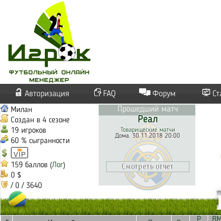
Авторизация
FAQ
Форум
Ст
Прошедший матч
Милан
Реал
Создан в 4 сезоне
19 игроков
Товарищеские матчи
Дома. 30.11.2018 20:00
60 % сыгранности
159 баллов (
Лог
)
0 $
/ 0 / 3640
Р
В