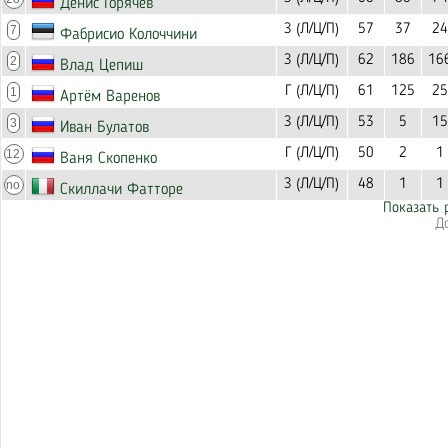
Денис Горячев
З (Л/Ц/П)
57
37
24
7
Фабрисио Колоччини
З (Л/Ц/П)
62
186
16
2
Влад Цепиш
Г (Л/Ц/П)
61
125
25
1
Артём Варенов
З (Л/Ц/П)
53
5
15
3
Иван Булатов
Г (Л/Ц/П)
50
2
1
12
Ваня Скопенко
З (Л/Ц/П)
48
1
1
no
Скиллачи Фатторе
Показать 
Д