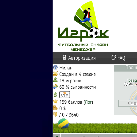
Авторизация
FAQ
Прош
Милан
Создан в 4 сезоне
19 игроков
Товар
Дома. 3
60 % сыгранности
159 баллов (
Лог
)
0 $
/ 0 / 3640