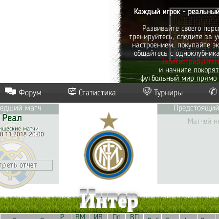
Каждый игрок - реальный
Развивайте своего перс
тренируйтесь, следите за у
настроением, покупайте эк
общайтесь с одноклубник
Зарегистрируйтес
и начните покоря
футбольный мир прямо 
Форум
Статистика
Турниры
едший матч
Предстоящий
Реал
Матчей н
ищеские матчи
0.11.2018 20:00
Интер
Р
ВМ
ИВ
Пр
ВП