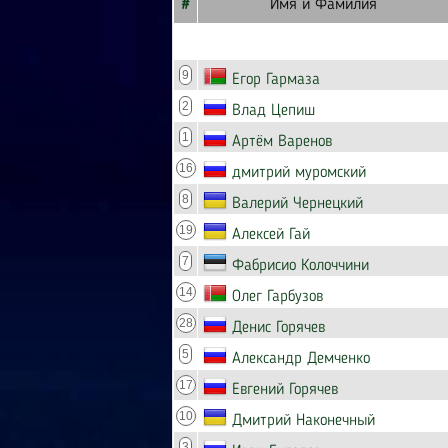
#
Имя и Фамилия
9
Егор Гармаза
2
Влад Цепиш
1
Артём Варенов
16
дмитрий муромский
8
Валерий Чернецкий
19
Алексей Гай
7
Фабрисио Колоччини
14
Олег Гарбузов
28
Денис Горячев
5
Александр Демченко
17
Евгений Горячев
10
Дмитрий Наконечный
3