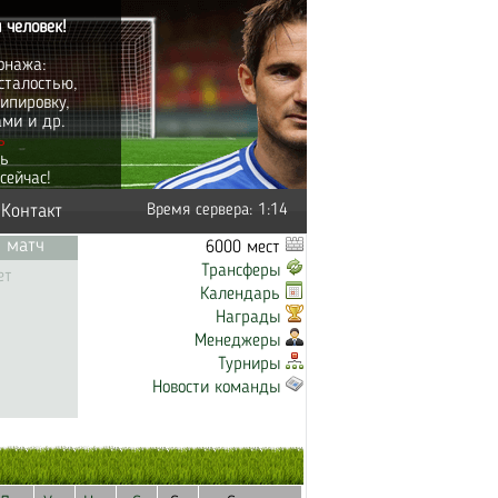
 человек!
онажа:
сталостью,
ипировку,
ами и др.
ь
ть
сейчас!
Контакт
Время сервера: 1:14
 матч
6000 мест
Трансферы
ет
Календарь
Награды
Менеджеры
Турниры
Новости команды