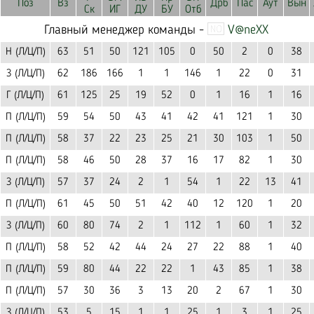
Поз
Вз
Дрб
Пас
Аут
Вын
Ск
ИГ
ДУ
БУ
Отб
Главный менеджер команды -
V@neXX
Н (Л/Ц/П)
63
51
50
121
105
0
50
2
0
38
З (Л/Ц/П)
62
186
166
1
1
146
1
22
0
31
Г (Л/Ц/П)
61
125
25
19
52
0
1
16
1
16
П (Л/Ц/П)
59
54
50
43
41
42
41
121
1
30
П (Л/Ц/П)
58
37
22
23
25
21
30
103
1
50
П (Л/Ц/П)
58
46
50
28
37
16
17
82
1
30
З (Л/Ц/П)
57
37
24
2
1
54
1
22
13
41
П (Л/Ц/П)
61
45
50
51
42
40
12
120
1
20
З (Л/Ц/П)
60
80
74
2
1
112
1
60
1
32
П (Л/Ц/П)
58
52
42
44
24
27
22
88
1
40
П (Л/Ц/П)
59
80
44
22
22
1
43
85
1
38
П (Л/Ц/П)
57
30
36
3
13
20
2
67
1
30
З (Л/Ц/П)
53
5
15
1
1
25
1
3
1
25