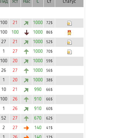
Лид
Уст
Нас
С
Ст
Статус
100
21
1000
72$
100
100
1000
86$
27
21
1000
52$
1
27
1000
70$
100
20
1000
59$
26
27
1000
56$
1
20
1000
38$
10
21
990
66$
100
26
910
66$
1
26
910
60$
52
27
670
62$
2
27
140
41$
1
26
140
17$