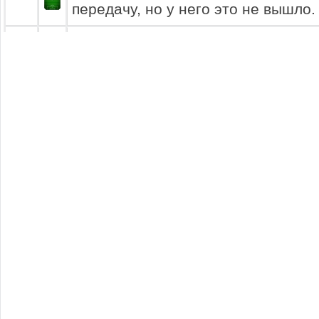
передачу, но у него это не вышло.
Евгений Горячев с мячом. Он дела
2.5
на левый фланг в атаку. Илья Ха
попытки для перехвата передачи, 
увенчались успехом.
Валерий Чернецкий останавливает
3
раздумывая идет в обыгрыш... Ле
сумел отобрать мяч. Следует пас в
Егор Гармаза с мячом перед штра
3.5
Он демонстрирует дриблинг, пыта
Владимир Свиридов. Защитник отл
отборе.
Владимир Свиридов в районе 16 м
4
Сразу-же следует длинная переда
Егор Гармаза не смог отобрать мя