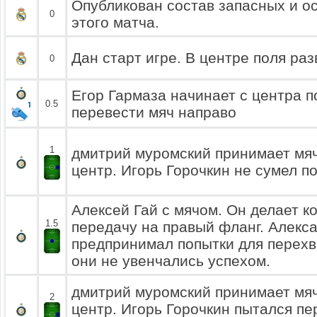
Опубликован состав запасных и о
0
этого матча.
Дан старт игре. В центре поля раз
0
Егор Гармаза начинает с центра п
0.5
перевести мяч направо
1
дмитрий муромский принимает мяч 
центр. Игорь Горочкин не сумел п
Алексей Гай с мячом. Он делает к
1.5
передачу на правый фланг. Алекс
предпринимал попытки для перехв
они не увенчались успехом.
дмитрий муромский принимает мяч 
2
центр. Игорь Горочкин пытался пе