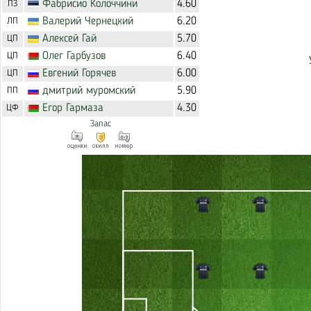
Фабрисио
Колоччини
4.60
ПЗ
Валерий
Чернецкий
6.20
ЛП
Алексей
Гай
5.70
ЦП
Олег
Гарбузов
6.40
ЦП
Евгений
Горячев
6.00
ЦП
дмитрий
муромский
5.90
ПП
Егор
Гармаза
4.30
ЦФ
Запас