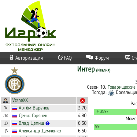
Авторизация
FAQ
Форум
Ст
Интер
(Италия)
Сезон 10;
Товарищеские
Погода:
Болельщико
V@neXX
Ра
Артём
Варенов
3.70
ГК
→ 3597
Денис
Горячев
4.80
ЛЗ
Момен
Влад
Цепиш
6.30
ЦЗ
99
Александр
Демченко
6.50
ЦЗ