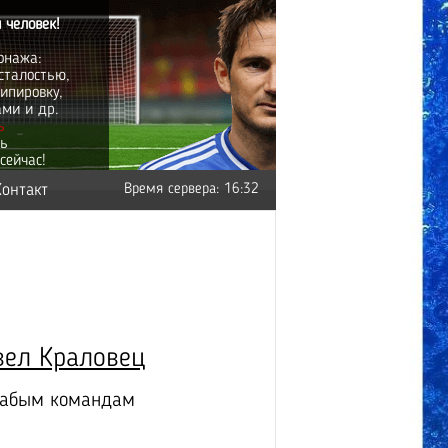
 человек!
онажа:
сталостью,
ипировку,
ами и др.
ь
ть
сейчас!
Контакт
Время сервера: 16:32
вел Краловец
слабым командам