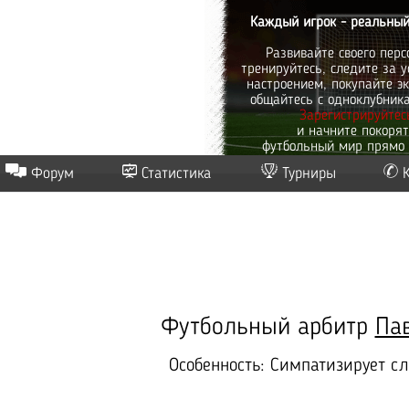
Каждый игрок - реальный
Развивайте своего перс
тренируйтесь, следите за у
настроением, покупайте эк
общайтесь с одноклубник
Зарегистрируйтес
и начните покоря
футбольный мир прямо 
Форум
Статистика
Турниры
Футбольный арбитр
Па
Особенность: Симпатизирует 