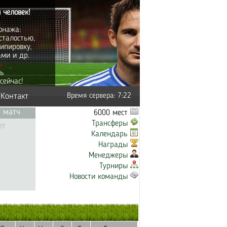
 человек!
онажа:
сталостью,
ипировку,
ами и др.
ь
ть
сейчас!
Контакт
Время сервера: 7:22
 матч
6000 мест
Трансферы
ет
Календарь
Награды
Менеджеры
Турниры
Новости команды