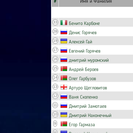
#
Имя и Фамилия
33
Бенито Карбоне
28
Денис Горячев
19
Алексей Гай
17
Евгений Горячев
16
дмитрий муромский
15
Андрей Бероев
14
Олег Гарбузов
13
Артуро Щегловитов
12
Ваня Скопенко
11
Дмитрий Замотаев
10
Дмитрий Наконечный
9
Егор Гармаза
8