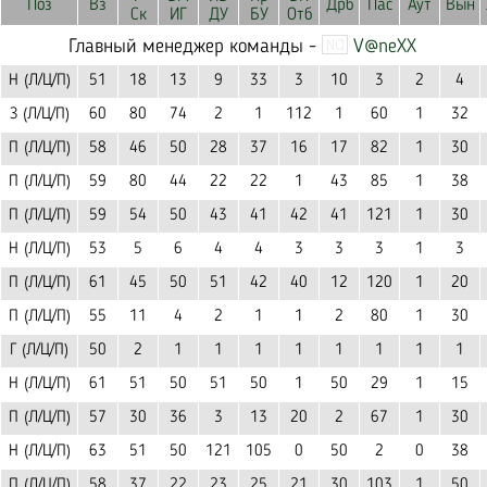
Поз
Вз
Дрб
Пас
Аут
Вын
Ск
ИГ
ДУ
БУ
Отб
Главный менеджер команды -
V@neXX
Н (Л/Ц/П)
51
18
13
9
33
3
10
3
2
4
З (Л/Ц/П)
60
80
74
2
1
112
1
60
1
32
П (Л/Ц/П)
58
46
50
28
37
16
17
82
1
30
П (Л/Ц/П)
59
80
44
22
22
1
43
85
1
38
П (Л/Ц/П)
59
54
50
43
41
42
41
121
1
30
Н (Л/Ц/П)
53
5
6
4
4
3
3
3
1
3
П (Л/Ц/П)
61
45
50
51
42
40
12
120
1
20
П (Л/Ц/П)
55
11
4
2
1
1
2
80
1
30
Г (Л/Ц/П)
50
2
1
1
1
1
1
1
1
1
Н (Л/Ц/П)
61
51
50
51
50
1
50
29
1
15
П (Л/Ц/П)
57
30
36
3
13
20
2
67
1
30
Н (Л/Ц/П)
63
51
50
121
105
0
50
2
0
38
П (Л/Ц/П)
58
37
22
23
25
21
30
103
1
50