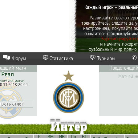
Каждый игрок - реальный
Развивайте своего перс
тренируйтесь, следите за у
настроением, покупайте эк
общайтесь с одноклубник
Зарегистрируйтес
и начните покоря
футбольный мир прямо 
Форум
Статистика
Турниры
едший матч
Предстоящий
Реал
Матчей н
ищеские матчи
0.11.2018 20:00
Интер
Р
ВМ
ИВ
Пр
ВП