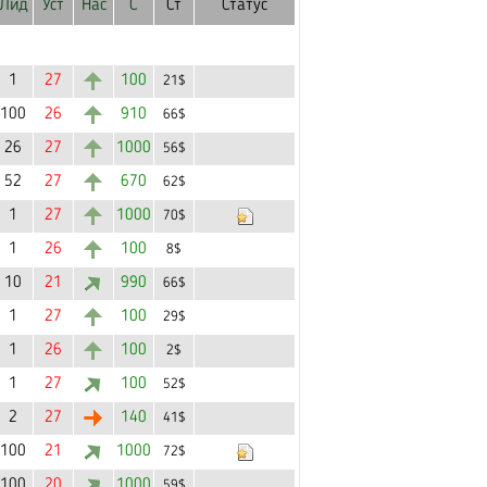
Лид
Уст
Нас
С
Ст
Статус
1
27
100
21$
100
26
910
66$
26
27
1000
56$
52
27
670
62$
1
27
1000
70$
1
26
100
8$
10
21
990
66$
1
27
100
29$
1
26
100
2$
1
27
100
52$
2
27
140
41$
100
21
1000
72$
100
20
1000
59$