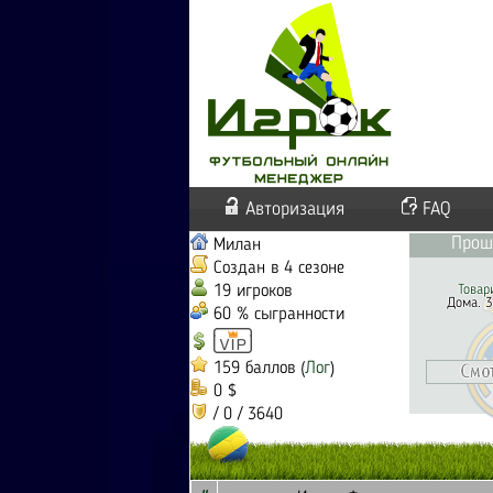
Авторизация
FAQ
Прош
Милан
Создан в 4 сезоне
19 игроков
Товар
Дома. 3
60 % сыгранности
159 баллов (
Лог
)
0 $
/ 0 / 3640