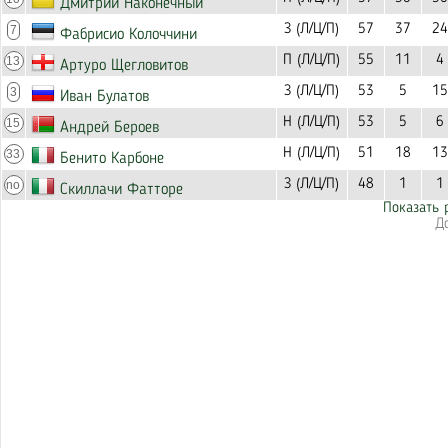
Дмитрий Наконечный
З (Л/Ц/П)
57
37
24
7
Фабрисио Колоччини
П (Л/Ц/П)
55
11
4
13
Артуро Щегловитов
З (Л/Ц/П)
53
5
15
3
Иван Булатов
Н (Л/Ц/П)
53
5
6
15
Андрей Бероев
Н (Л/Ц/П)
51
18
13
33
Бенито Карбоне
З (Л/Ц/П)
48
1
1
no
Скиллачи Фатторе
Показать 
Д