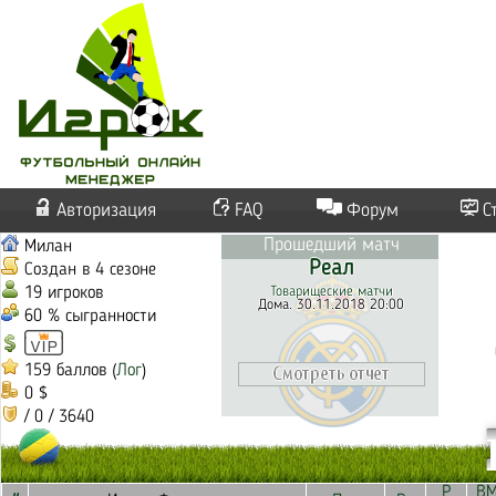
Авторизация
FAQ
Форум
С
Прошедший матч
Милан
Реал
Создан в 4 сезоне
19 игроков
Товарищеские матчи
Дома. 30.11.2018 20:00
60 % сыгранности
159 баллов (
Лог
)
0 $
/ 0 / 3640
Р
В