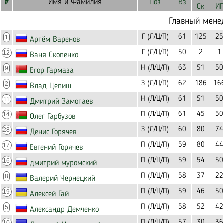
#
Имя и Фамилия
Поз
Вз
Ск
ИГ
Главный мене
Г (Л/Ц/П)
61
125
25
1
Артём Варенов
Г (Л/Ц/П)
50
2
1
12
Ваня Скопенко
Н (Л/Ц/П)
63
51
50
9
Егор Гармаза
З (Л/Ц/П)
62
186
16
2
Влад Цепиш
Н (Л/Ц/П)
61
51
50
11
Дмитрий Замотаев
П (Л/Ц/П)
61
45
50
14
Олег Гарбузов
З (Л/Ц/П)
60
80
74
28
Денис Горячев
П (Л/Ц/П)
59
80
44
17
Евгений Горячев
П (Л/Ц/П)
59
54
50
16
дмитрий муромский
П (Л/Ц/П)
58
37
22
8
Валерий Чернецкий
П (Л/Ц/П)
59
46
50
19
Алексей Гай
П (Л/Ц/П)
58
52
42
5
Александр Демченко
П (Л/Ц/П)
57
30
36
10