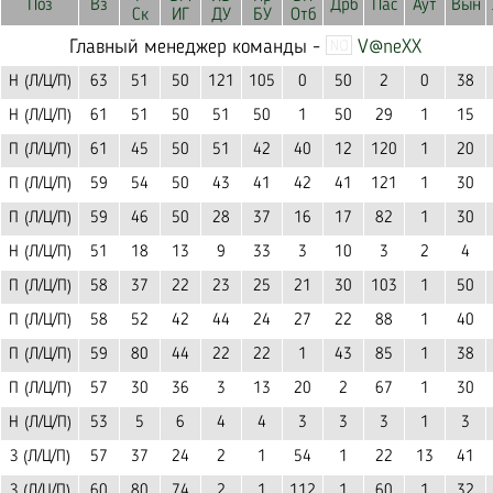
Поз
Вз
Дрб
Пас
Аут
Вын
Ск
ИГ
ДУ
БУ
Отб
Главный менеджер команды -
V@neXX
Н (Л/Ц/П)
63
51
50
121
105
0
50
2
0
38
Н (Л/Ц/П)
61
51
50
51
50
1
50
29
1
15
П (Л/Ц/П)
61
45
50
51
42
40
12
120
1
20
П (Л/Ц/П)
59
54
50
43
41
42
41
121
1
30
П (Л/Ц/П)
59
46
50
28
37
16
17
82
1
30
Н (Л/Ц/П)
51
18
13
9
33
3
10
3
2
4
П (Л/Ц/П)
58
37
22
23
25
21
30
103
1
50
П (Л/Ц/П)
58
52
42
44
24
27
22
88
1
40
П (Л/Ц/П)
59
80
44
22
22
1
43
85
1
38
П (Л/Ц/П)
57
30
36
3
13
20
2
67
1
30
Н (Л/Ц/П)
53
5
6
4
4
3
3
3
1
3
З (Л/Ц/П)
57
37
24
2
1
54
1
22
13
41
З (Л/Ц/П)
60
80
74
2
1
112
1
60
1
32