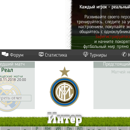
Каждый игрок - реальный
Развивайте своего перс
тренируйтесь, следите за у
настроением, покупайте эк
общайтесь с одноклубник
Зарегистрируйтес
и начните покоря
футбольный мир прямо 
Форум
Статистика
Турниры
едший матч
Предстоящий
Реал
Матчей н
ищеские матчи
0.11.2018 20:00
Интер
Р
ВМ
ИВ
Пр
ВП