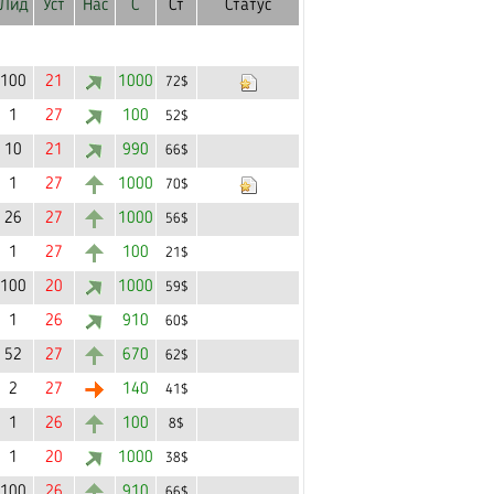
Лид
Уст
Нас
С
Ст
Статус
100
21
1000
72$
1
27
100
52$
10
21
990
66$
1
27
1000
70$
26
27
1000
56$
1
27
100
21$
100
20
1000
59$
1
26
910
60$
52
27
670
62$
2
27
140
41$
1
26
100
8$
1
20
1000
38$
100
26
910
66$