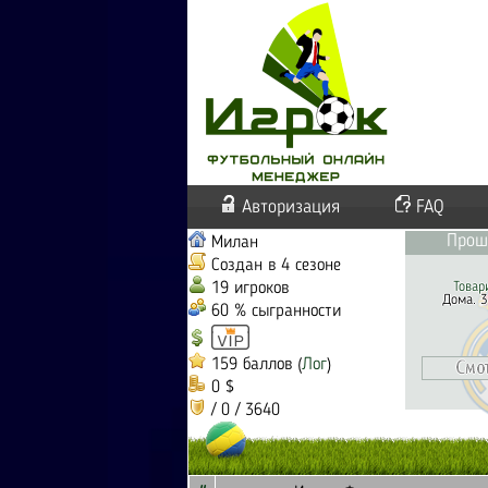
Авторизация
FAQ
Прош
Милан
Создан в 4 сезоне
19 игроков
Товар
Дома. 3
60 % сыгранности
159 баллов (
Лог
)
0 $
/ 0 / 3640