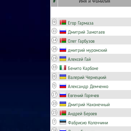
#
Имя и Фамилия
9
Егор Гармаза
11
Дмитрий Замотаев
14
Олег Гарбузов
16
дмитрий муромский
19
Алексей Гай
33
Бенито Карбоне
8
Валерий Чернецкий
5
Александр Демченко
17
Евгений Горячев
10
Дмитрий Наконечный
15
Андрей Бероев
7
Фабрисио Колоччини
28