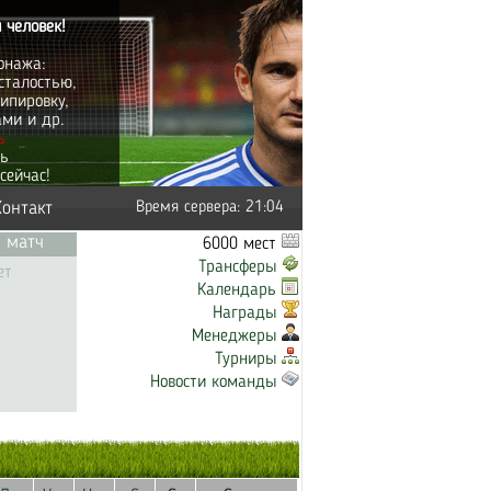
 человек!
онажа:
сталостью,
ипировку,
ами и др.
ь
ть
сейчас!
Контакт
Время сервера: 21:04
 матч
6000 мест
Трансферы
ет
Календарь
Награды
Менеджеры
Турниры
Новости команды