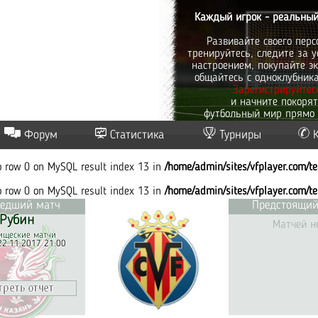
Каждый игрок - реальный
Развивайте своего перс
тренируйтесь, следите за у
настроением, покупайте эк
общайтесь с одноклубник
Зарегистрируйтес
и начните покоря
футбольный мир прямо 
Форум
Статистика
Турниры
to row 0 on MySQL result index 13 in
/home/admin/sites/vfplayer.com/t
to row 0 on MySQL result index 13 in
/home/admin/sites/vfplayer.com/t
едший матч
Предстоящий
Рубин
Матчей н
ищеские матчи
22.11.2017 21:00