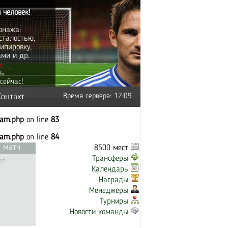
 человек!
онажа:
сталостью,
ипировку,
ами и др.
ь
ть
сейчас!
Контакт
Время сервера: 12:09
eam.php
on line
83
eam.php
on line
84
 матч
8500 мест
Трансферы
ет
Календарь
Награды
Менеджеры
Турниры
Новости команды