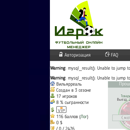
Авторизация
FAQ
Warning
: mysql_result(): Unable to jump 
Warning
: mysql_result(): Unable to jump 
Прош
Вильярреаль
Создан в 3 сезоне
17 игроков
Товар
Выезд. 
8 % сыгранности
116 баллов (
Лог
)
0 $
/ 0 / 2476