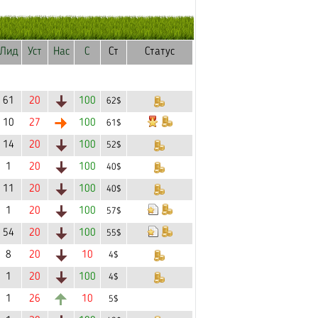
Лид
Уст
Нас
С
Ст
Статус
61
20
100
62$
10
27
100
61$
14
20
100
52$
1
20
100
40$
11
20
100
40$
1
20
100
57$
54
20
100
55$
8
20
10
4$
1
20
100
4$
1
26
10
5$