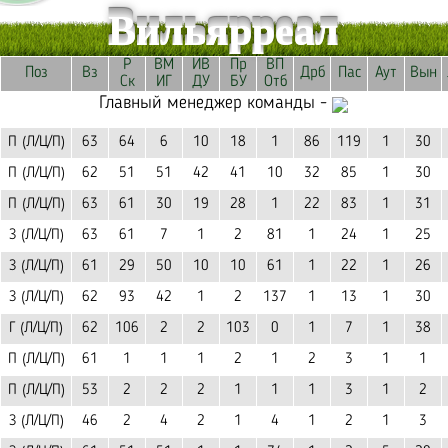
Вильярреал
Р
ВМ
ИВ
Пр
ВП
Поз
Вз
Дрб
Пас
Аут
Вын
Ск
ИГ
ДУ
БУ
Отб
Главный менеджер команды -
П (Л/Ц/П)
63
64
6
10
18
1
86
119
1
30
П (Л/Ц/П)
62
51
51
42
41
10
32
85
1
30
П (Л/Ц/П)
63
61
30
19
28
1
22
83
1
31
З (Л/Ц/П)
63
61
7
1
2
81
1
24
1
25
З (Л/Ц/П)
61
29
50
10
10
61
1
22
1
26
З (Л/Ц/П)
62
93
42
1
2
137
1
13
1
30
Г (Л/Ц/П)
62
106
2
2
103
0
1
7
1
38
П (Л/Ц/П)
61
1
1
1
2
1
2
3
1
1
П (Л/Ц/П)
53
2
2
2
1
1
1
3
1
2
З (Л/Ц/П)
46
2
4
2
1
4
1
2
1
3