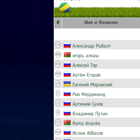
#
Имя и Фамилия
18
Александр Рыбалт
88
игорь алкаш
69
Алексей Тор
99
Артём Егоров
4
Евгений Моравский
2
Рио Фердинанд
1
Артемий Сухов
4
Владимир Путин
33
Roma Ananko
no
Ислам Аббасов