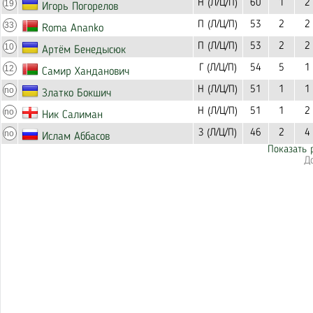
Н (Л/Ц/П)
60
1
2
19
Игорь Погорелов
П (Л/Ц/П)
53
2
2
33
Roma Ananko
П (Л/Ц/П)
53
2
2
10
Артём Бенедысюк
Г (Л/Ц/П)
54
5
1
12
Самир Ханданович
Н (Л/Ц/П)
51
1
1
no
Златко Бокшич
Н (Л/Ц/П)
51
1
2
no
Ник Салиман
З (Л/Ц/П)
46
2
4
no
Ислам Аббасов
Показать 
Д