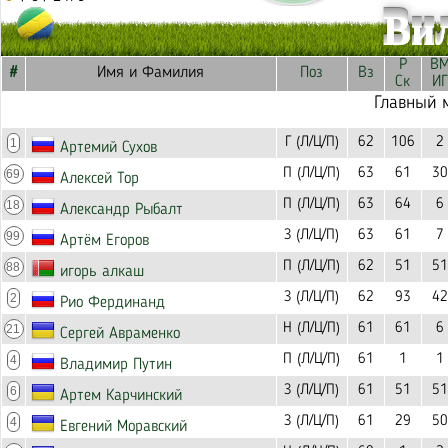
Ви
Р
В
#
Имя и Фамилия
Поз
Вз
Ск
ИГ
Главный 
Г (Л/Ц/П)
62
106
2
1
Артемий Сухов
П (Л/Ц/П)
63
61
30
69
Алексей Тор
П (Л/Ц/П)
63
64
6
18
Александр Рыбалт
З (Л/Ц/П)
63
61
7
99
Артём Егоров
П (Л/Ц/П)
62
51
51
88
игорь алкаш
З (Л/Ц/П)
62
93
42
2
Рио Фердинанд
Н (Л/Ц/П)
61
61
6
21
Сергей Авраменко
П (Л/Ц/П)
61
1
1
4
Владимир Путин
З (Л/Ц/П)
61
51
51
6
Артем Карчинский
З (Л/Ц/П)
61
29
50
4
Евгений Моравский