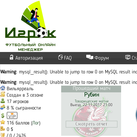
Авторизация
FAQ
Форум
Ст
Warning
: mysql_result(): Unable to jump to row 0 on MySQL result i
Warning
: mysql_result(): Unable to jump to row 0 on MySQL result i
Прошедший матч
Вильярреаль
Рубин
Создан в 3 сезоне
17 игроков
Товарищеские матчи
Выезд. 22.11.2017 21:00
8 % сыгранности
116 баллов (
Лог
)
0 $
/ 0 / 2476