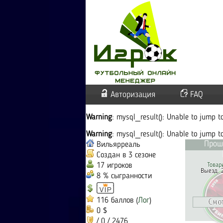
Авторизация
FAQ
Warning
: mysql_result(): Unable to jump 
Warning
: mysql_result(): Unable to jump 
Прош
Вильярреаль
Создан в 3 сезоне
17 игроков
Товар
Выезд. 
8 % сыгранности
116 баллов (
Лог
)
0 $
/ 0 / 2476