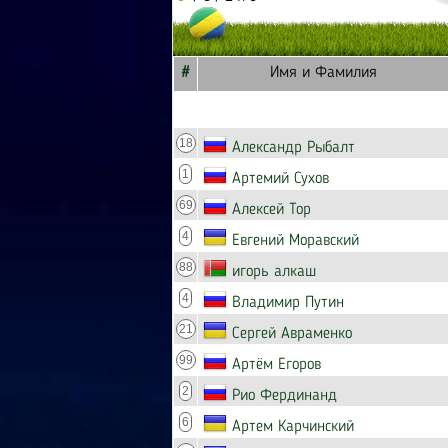
#
Имя и Фамилия
18
Александр Рыбалт
1
Артемий Сухов
69
Алексей Тор
4
Евгений Моравский
88
игорь алкаш
4
Владимир Путин
21
Сергей Авраменко
99
Артём Егоров
2
Рио Фердинанд
6
Артем Карчинский