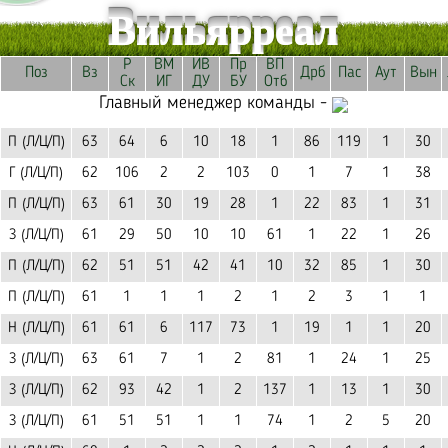
Вильярреал
Р
ВМ
ИВ
Пр
ВП
Поз
Вз
Дрб
Пас
Аут
Вын
Ск
ИГ
ДУ
БУ
Отб
Главный менеджер команды -
П (Л/Ц/П)
63
64
6
10
18
1
86
119
1
30
Г (Л/Ц/П)
62
106
2
2
103
0
1
7
1
38
П (Л/Ц/П)
63
61
30
19
28
1
22
83
1
31
З (Л/Ц/П)
61
29
50
10
10
61
1
22
1
26
П (Л/Ц/П)
62
51
51
42
41
10
32
85
1
30
П (Л/Ц/П)
61
1
1
1
2
1
2
3
1
1
Н (Л/Ц/П)
61
61
6
117
73
1
19
1
1
20
З (Л/Ц/П)
63
61
7
1
2
81
1
24
1
25
З (Л/Ц/П)
62
93
42
1
2
137
1
13
1
30
З (Л/Ц/П)
61
51
51
1
1
74
1
2
5
20