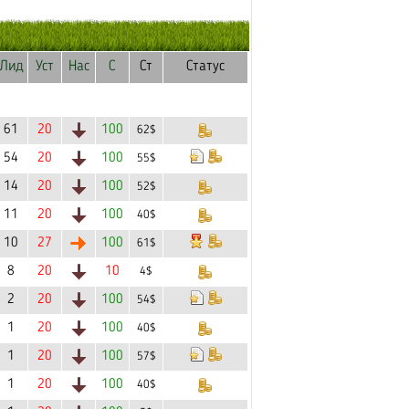
Лид
Уст
Нас
С
Ст
Статус
61
20
100
62$
54
20
100
55$
14
20
100
52$
11
20
100
40$
10
27
100
61$
8
20
10
4$
2
20
100
54$
1
20
100
40$
1
20
100
57$
1
20
100
40$