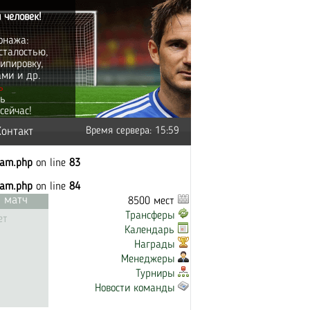
 человек!
онажа:
сталостью,
ипировку,
ами и др.
ь
ть
сейчас!
Контакт
Время сервера: 15:59
eam.php
on line
83
eam.php
on line
84
 матч
8500 мест
Трансферы
ет
Календарь
Награды
Менеджеры
Турниры
Новости команды