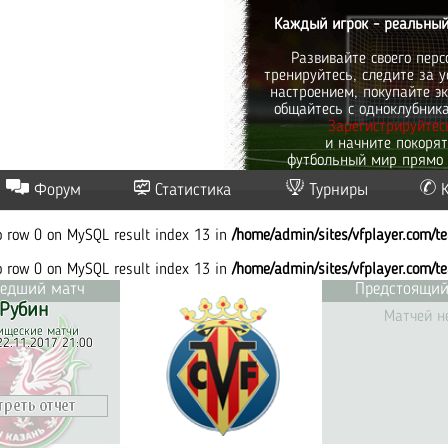
Каждый игрок - реальный
Развивайте своего перс
тренируйтесь, следите за у
настроением, покупайте эк
общайтесь с одноклубник
Зарегистрируйтес
и начните покоря
футбольный мир прямо 
Форум
Статистика
Турниры
to row 0 on MySQL result index 13 in
/home/admin/sites/vfplayer.com/t
to row 0 on MySQL result index 13 in
/home/admin/sites/vfplayer.com/t
едший матч
Предстоящий
Рубин
Матчей н
ищеские матчи
22.11.2017 21:00