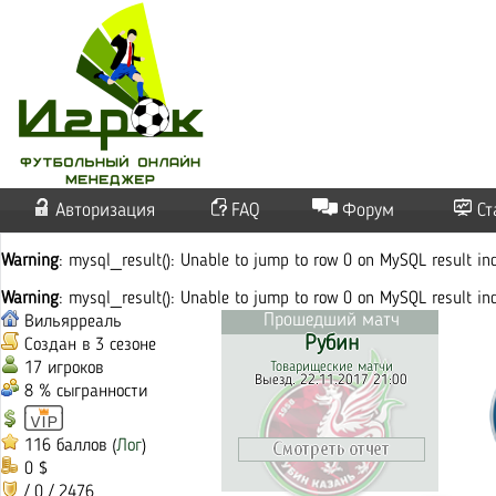
Авторизация
FAQ
Форум
Ст
Warning
: mysql_result(): Unable to jump to row 0 on MySQL result i
Warning
: mysql_result(): Unable to jump to row 0 on MySQL result i
Прошедший матч
Вильярреаль
Рубин
Создан в 3 сезоне
17 игроков
Товарищеские матчи
Выезд. 22.11.2017 21:00
8 % сыгранности
116 баллов (
Лог
)
0 $
/ 0 / 2476