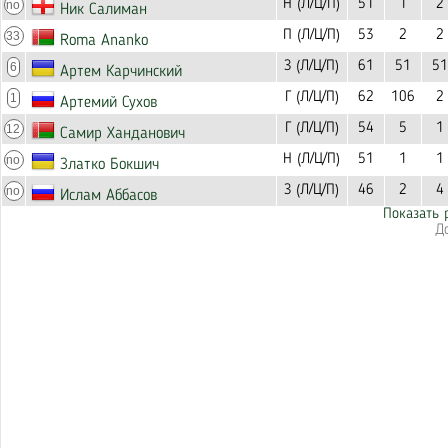
Н (Л/Ц/П)
51
1
2
no
Ник Салиман
П (Л/Ц/П)
53
2
2
33
Roma Ananko
З (Л/Ц/П)
61
51
51
6
Артем Карчинский
Г (Л/Ц/П)
62
106
2
1
Артемий Сухов
Г (Л/Ц/П)
54
5
1
12
Самир Ханданович
Н (Л/Ц/П)
51
1
1
no
Златко Бокшич
З (Л/Ц/П)
46
2
4
no
Ислам Аббасов
Показать 
Д