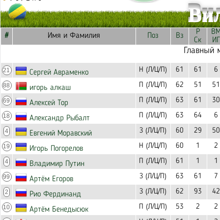
Ви
Р
В
#
Имя и Фамилия
Поз
Вз
Ск
ИГ
Главный 
Н (Л/Ц/П)
61
61
6
21
Сергей Авраменко
П (Л/Ц/П)
62
51
51
88
игорь алкаш
П (Л/Ц/П)
63
61
30
69
Алексей Тор
П (Л/Ц/П)
63
64
6
18
Александр Рыбалт
З (Л/Ц/П)
60
29
50
4
Евгений Моравский
Н (Л/Ц/П)
60
1
2
19
Игорь Погорелов
П (Л/Ц/П)
61
1
1
4
Владимир Путин
З (Л/Ц/П)
63
61
7
99
Артём Егоров
З (Л/Ц/П)
62
93
42
2
Рио Фердинанд
П (Л/Ц/П)
53
2
2
10
Артём Бенедысюк