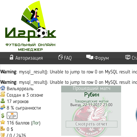
Авторизация
FAQ
Форум
Ст
Warning
: mysql_result(): Unable to jump to row 0 on MySQL result i
Warning
: mysql_result(): Unable to jump to row 0 on MySQL result i
Прошедший матч
Вильярреаль
Рубин
Создан в 3 сезоне
17 игроков
Товарищеские матчи
Выезд. 22.11.2017 21:00
8 % сыгранности
116 баллов (
Лог
)
0 $
/ 0 / 2476