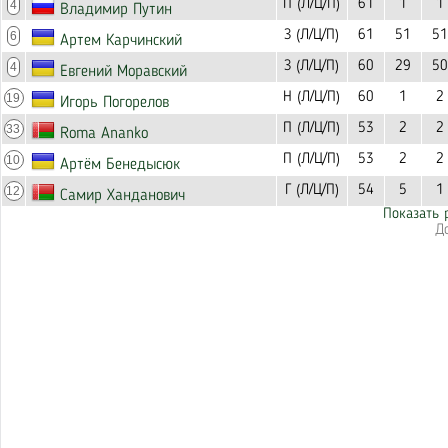
П (Л/Ц/П)
61
1
1
4
Владимир Путин
З (Л/Ц/П)
61
51
51
6
Артем Карчинский
З (Л/Ц/П)
60
29
50
4
Евгений Моравский
Н (Л/Ц/П)
60
1
2
19
Игорь Погорелов
П (Л/Ц/П)
53
2
2
33
Roma Ananko
П (Л/Ц/П)
53
2
2
10
Артём Бенедысюк
Г (Л/Ц/П)
54
5
1
12
Самир Ханданович
Показать 
Д