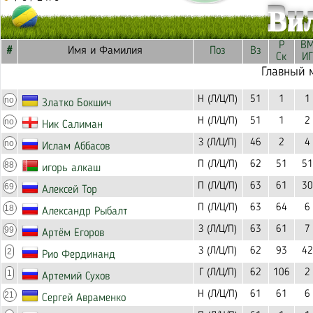
Ви
Р
В
#
Имя и Фамилия
Поз
Вз
Ск
ИГ
Главный 
Н (Л/Ц/П)
51
1
1
no
Златко Бокшич
Н (Л/Ц/П)
51
1
2
no
Ник Салиман
З (Л/Ц/П)
46
2
4
no
Ислам Аббасов
П (Л/Ц/П)
62
51
51
88
игорь алкаш
П (Л/Ц/П)
63
61
30
69
Алексей Тор
П (Л/Ц/П)
63
64
6
18
Александр Рыбалт
З (Л/Ц/П)
63
61
7
99
Артём Егоров
З (Л/Ц/П)
62
93
42
2
Рио Фердинанд
Г (Л/Ц/П)
62
106
2
1
Артемий Сухов
Н (Л/Ц/П)
61
61
6
21
Сергей Авраменко