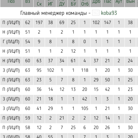
Поз
Вз
Дрб
Пас
Аут
Вын
Ск
ИГ
ДУ
БУ
Отб
Главный менеджер команды -
koba93
П (Л/Ц/П)
62
197
38
69
25
1
102
147
1
38
Н (Л/Ц/П)
51
2
1
2
1
1
1
1
1
1
Г (Л/Ц/П)
54
9
8
1
8
0
1
1
1
1
Н (Л/Ц/П)
51
1
1
2
12
1
1
1
1
1
Н (Л/Ц/П)
60
63
37
34
61
4
37
21
2
24
З (Л/Ц/П)
63
95
102
1
1
118
1
20
1
30
П (Л/Ц/П)
63
23
5
7
8
1
29
50
1
25
П (Л/Ц/П)
60
36
14
12
13
20
15
42
1
23
З (Л/Ц/П)
60
21
18
1
1
42
1
3
1
20
З (Л/Ц/П)
60
41
29
1
1
105
1
21
1
30
П (Л/Ц/П)
59
12
2
21
2
2
12
14
1
2
П (Л/Ц/П)
58
12
2
7
25
6
20
26
1
30
З (Л/Ц/П)
58
40
55
1
1
7
1
3
1
20