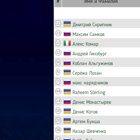
#
Имя и Фамилия
11
Дмитрий Скрипник
23
Максим Самков
1
Алекс Комар
12
Андрей Гинзбург
9
Коблан Альгужинов
5
Серёжа Лозан
7
макс нарядчиков
44
Raheem Sterling
14
Денис Монастырев
10
Денис Котов
20
Артем Букша
36
Назар Шевченко
33