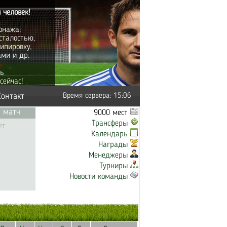
 человек!
онажа:
сталостью,
ипировку,
ами и др.
ь
ть
сейчас!
Контакт
Время сервера: 15:06
 матч
9000 мест
Трансферы
ет
Календарь
Награды
Менеджеры
Турниры
Новости команды