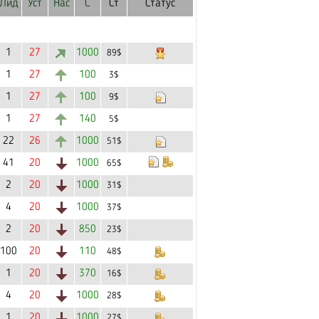
Лид
Уст
Нас
С
Ст
Статус
1
27
1000
89$
1
27
100
3$
1
27
100
9$
1
27
140
5$
22
26
1000
51$
41
20
1000
65$
2
20
1000
31$
4
20
1000
37$
2
20
850
23$
100
20
110
48$
1
20
370
16$
4
20
1000
28$
1
20
1000
27$