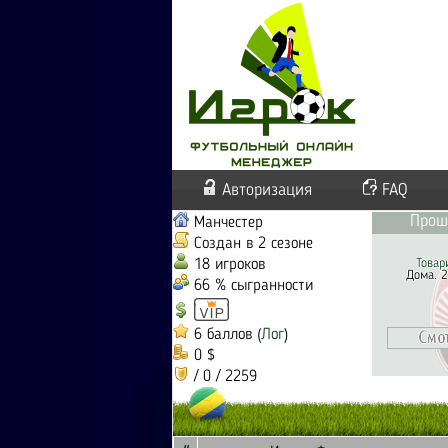
Авторизация
FAQ
Прош
Манчестер
Создан в 2 сезоне
18 игроков
Товар
Дома. 2
66 % сыгранности
6 баллов (
Лог
)
0 $
/ 0 / 2259