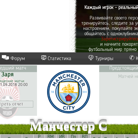
Каждый игрок - реальный
Развивайте своего перс
тренируйтесь, следите за у
настроением, покупайте эк
общайтесь с одноклубник
Зарегистрируйтес
и начните покоря
футбольный мир прямо 
Форум
Статистика
Турниры
едший матч
Предстоящий
Заря
Матчей н
ищеские матчи
1.09.2018 20:00
Манчестер С
Р
ВМ
ИВ
Пр
ВП