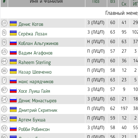
#
Имя и Фамилия
Поз
Вз
Ск
ИГ
Главный мен
З (Л/Ц/П)
60
41
29
10
Денис Котов
З (Л/Ц/П)
63
95
10
5
Серёжа Лозан
Н (Л/Ц/П)
60
63
37
9
Коблан Альгужинов
П (Л/Ц/П)
57
27
3
15
Вадим Агафонов
П (Л/Ц/П)
60
36
14
44
Raheem Sterling
П (Л/Ц/П)
58
12
2
36
Назар Шевченко
П (Л/Ц/П)
63
23
5
7
макс нарядчиков
З (Л/Ц/П)
57
9
10
97
Хосе Луиш Гайя
З (Л/Ц/П)
60
21
18
14
Денис Монастырев
П (Л/Ц/П)
62
197
38
11
Дмитрий Скрипник
П (Л/Ц/П)
59
12
2
20
Артем Букша
З (Л/Ц/П)
58
40
55
33
Робби Робинсон
П (Л/Ц/П)
56
21
1
95