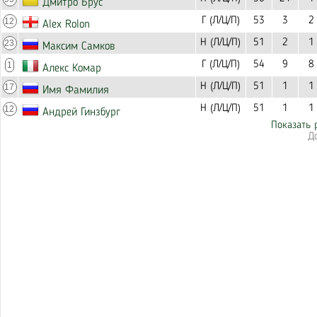
Дмитро Брус
Г (Л/Ц/П)
53
3
2
12
Alex Rolon
Н (Л/Ц/П)
51
2
1
23
Максим Самков
Г (Л/Ц/П)
54
9
8
1
Алекс Комар
Н (Л/Ц/П)
51
1
1
17
Имя Фамилия
Н (Л/Ц/П)
51
1
1
12
Андрей Гинзбург
Показать 
Д