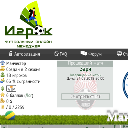
Авторизация
FAQ
Форум
Ст
Прошедший матч
Манчестер
Заря
Создан в 2 сезоне
18 игроков
Товарищеские матчи
Дома. 21.09.2018 20:00
66 % сыгранности
6 баллов (
Лог
)
0 $
/ 0 / 2259
Ман
Р
В