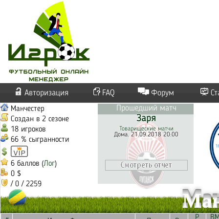
Авторизация
FAQ
Форум
Ст
Прошедший матч
Манчестер
Заря
Создан в 2 сезоне
18 игроков
Товарищеские матчи
Дома. 21.09.2018 20:00
66 % сыгранности
6 баллов (
Лог
)
0 $
/ 0 / 2259
Ман
Р
В