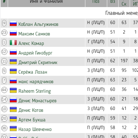
#
Имя и Фамилия
Поз
Вз
Ск
ИГ
Главный мен
Н (Л/Ц/П)
60
63
37
9
Коблан Альгужинов
Н (Л/Ц/П)
51
2
1
23
Максим Самков
Г (Л/Ц/П)
54
9
8
1
Алекс Комар
Н (Л/Ц/П)
51
1
1
12
Андрей Гинзбург
П (Л/Ц/П)
62
197
38
11
Дмитрий Скрипник
З (Л/Ц/П)
63
95
10
5
Серёжа Лозан
П (Л/Ц/П)
63
23
5
7
макс нарядчиков
П (Л/Ц/П)
60
36
14
44
Raheem Sterling
З (Л/Ц/П)
60
21
18
14
Денис Монастырев
З (Л/Ц/П)
60
41
29
10
Денис Котов
П (Л/Ц/П)
59
12
2
20
Артем Букша
П (Л/Ц/П)
58
12
2
36
Назар Шевченко
З (Л/Ц/П)
58
40
55
33