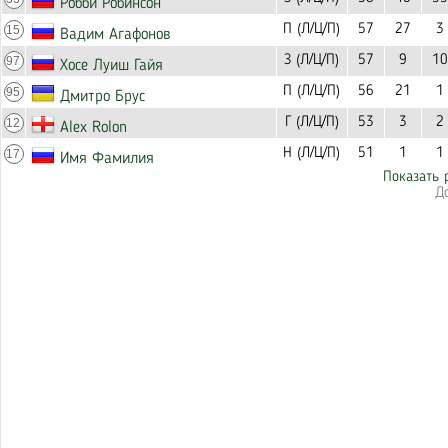
Робби Робинсон
П (Л/Ц/П)
57
27
3
15
Вадим Агафонов
З (Л/Ц/П)
57
9
10
97
Хосе Луиш Гайя
П (Л/Ц/П)
56
21
1
95
Дмитро Брус
Г (Л/Ц/П)
53
3
2
12
Alex Rolon
Н (Л/Ц/П)
51
1
1
17
Имя Фамилия
Показать 
Д