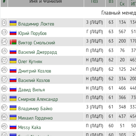
#
Имя и Фамилия
Поз
Вз
Ск
ИГ
Главный мене
З (Л/Ц/П)
63
134
13
3
Владимир Локтев
Г (Л/Ц/П)
63
567
51
13
Юрий Порубов
З (Л/Ц/П)
63
200
17
14
Виктор Смольский
П (Л/Ц/П)
63
76
37
15
Василий Джеррард
Н (Л/Ц/П)
62
20
46
22
Олег Кутняк
П (Л/Ц/П)
62
125
24
25
Дмитрий Козлов
Н (Л/Ц/П)
62
334
20
12
Василий Козлов
Н (Л/Ц/П)
61
466
44
98
Давид Вилья
П (Л/Ц/П)
61
366
73
8
Смирнов Александр
З (Л/Ц/П)
61
348
33
97
Владимир Байко
П (Л/Ц/П)
61
437
45
96
Михаил Горденко
П (Л/Ц/П)
60
51
50
45
Messy Kaka
П (Л/Ц/П)
60
103
2
10