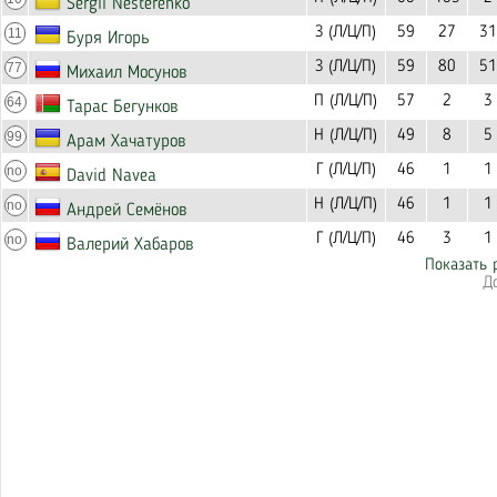
Sergii Nesterenko
З (Л/Ц/П)
59
27
31
11
Буря Игорь
З (Л/Ц/П)
59
80
51
77
Михаил Мосунов
П (Л/Ц/П)
57
2
3
64
Тарас Бегунков
Н (Л/Ц/П)
49
8
5
99
Арам Хачатуров
Г (Л/Ц/П)
46
1
1
no
David Navea
Н (Л/Ц/П)
46
1
1
no
Андрей Семёнов
Г (Л/Ц/П)
46
3
1
no
Валерий Хабаров
Показать 
Д