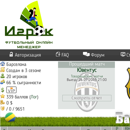
Авторизация
FAQ
Форум
С
Прошедший матч
Барселона
Ювентус
Создан в 3 сезоне
20 игроков
Товарищеские матчи
Выезд. 26.07.2019 21:00
66 % сыгранности
339 баллов (
Лог
)
0 $
/ 0 / 9651
Ба
Р
В