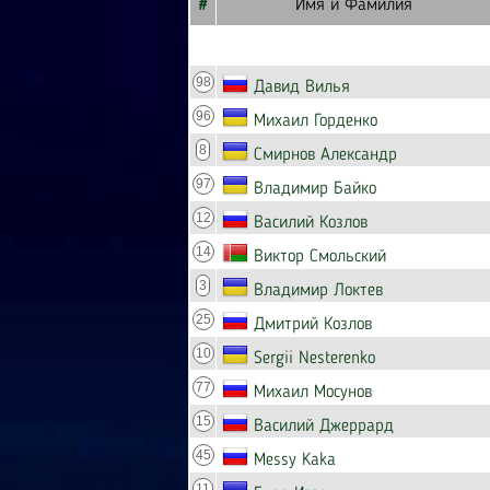
#
Имя и Фамилия
98
Давид Вилья
96
Михаил Горденко
8
Смирнов Александр
97
Владимир Байко
12
Василий Козлов
14
Виктор Смольский
3
Владимир Локтев
25
Дмитрий Козлов
10
Sergii Nesterenko
77
Михаил Мосунов
15
Василий Джеррард
45
Messy Kaka
11