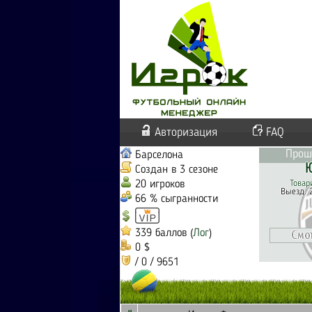
Авторизация
FAQ
Прош
Барселона
Ю
Создан в 3 сезоне
20 игроков
Товар
Выезд. 
66 % сыгранности
339 баллов (
Лог
)
0 $
/ 0 / 9651