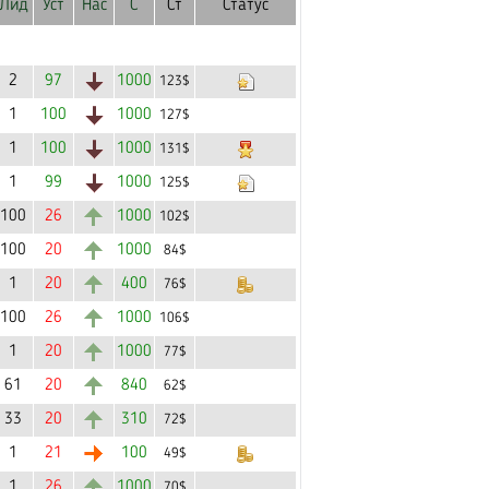
Лид
Уст
Нас
С
Ст
Статус
2
97
1000
123$
1
100
1000
127$
1
100
1000
131$
1
99
1000
125$
100
26
1000
102$
100
20
1000
84$
1
20
400
76$
100
26
1000
106$
1
20
1000
77$
61
20
840
62$
33
20
310
72$
1
21
100
49$
1
26
1000
70$