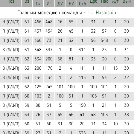
Поз
Вз
Дрб
Пас
Аут
Вын
Ск
ИГ
ДУ
БУ
Отб
Главный менеджер команды -
Hashishin
Н (Л/Ц/П)
61
466
448
16
55
1
31
0
1
20
П (Л/Ц/П)
61
437
454
26
45
1
32
57
0
30
П (Л/Ц/П)
61
366
73
21
32
1
56
548
0
30
З (Л/Ц/П)
61
348
337
1
0
311
1
25
1
31
Н (Л/Ц/П)
62
334
200
58
81
1
33
30
0
30
З (Л/Ц/П)
63
200
170
2
4
111
1
11
15
30
З (Л/Ц/П)
63
134
134
1
2
115
1
53
2
32
П (Л/Ц/П)
62
125
245
101
100
1
100
101
1
20
П (Л/Ц/П)
60
103
2
100
51
1
105
91
1
30
З (Л/Ц/П)
59
80
51
5
5
150
1
21
1
30
П (Л/Ц/П)
63
76
37
45
46
41
48
103
1
38
П (Л/Ц/П)
60
51
50
31
30
20
11
34
10
30
З (Л/Ц/П)
59
27
31
2
1
335
1
11
1
20