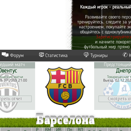
Каждый игрок - реальный
Развивайте своего перс
тренируйтесь, следите за у
настроением, покупайте эк
общайтесь с одноклубник
Зарегистрируйтес
и начните покоря
футбольный мир прямо 
Форум
Статистика
Турниры
едший матч
Предстоящий
вентус
Днепр
ищеские матчи
Товарищеские 
26.07.2019 21:00
Выезд. 02.12.20
Барселона
Р
ВМ
ИВ
Пр
ВП