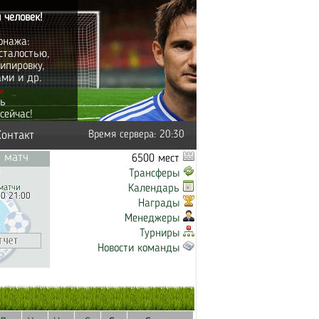
 человек!
онажа:
сталостью,
ипировку,
ами и др.
ь
ть
сейчас!
Контакт
Время сервера: 20:30
 матч
6500 мест
Трансферы
матчи
Календарь
20 21:00
Награды
Менеджеры
Турниры
Новости команды