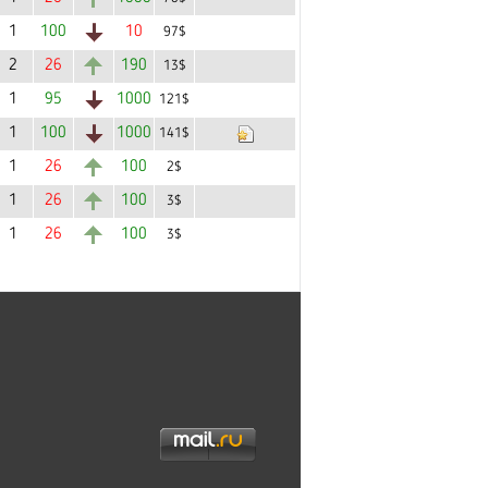
1
100
10
97$
2
26
190
13$
1
95
1000
121$
1
100
1000
141$
1
26
100
2$
1
26
100
3$
1
26
100
3$