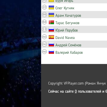
Буря Игорь
22
Олег Кутняк
99
Арам Хачатуров
64
Тарас Бегунков
13
Юрий Порубов
no
David Navea
no
Андрей Семёнов
no
Валерий Хабаров
Copyright VFPlayer.com (Роман Янчук
Сейчас на сайте
0
пользователей и 6