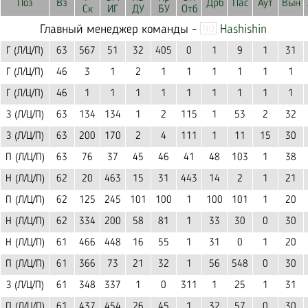
Поз
Вз
Дрб
Пас
Аут
Вын
Ск
ИГ
ДУ
БУ
Отб
Главный менеджер команды -
Hashishin
Г (Л/Ц/П)
63
567
51
32
405
0
1
9
1
31
Г (Л/Ц/П)
46
3
1
2
1
1
1
1
1
1
Г (Л/Ц/П)
46
1
1
1
1
1
1
1
1
1
З (Л/Ц/П)
63
134
134
1
2
115
1
53
2
32
З (Л/Ц/П)
63
200
170
2
4
111
1
11
15
30
П (Л/Ц/П)
63
76
37
45
46
41
48
103
1
38
Н (Л/Ц/П)
62
20
463
15
31
443
14
2
1
21
П (Л/Ц/П)
62
125
245
101
100
1
100
101
1
20
Н (Л/Ц/П)
62
334
200
58
81
1
33
30
0
30
Н (Л/Ц/П)
61
466
448
16
55
1
31
0
1
20
П (Л/Ц/П)
61
366
73
21
32
1
56
548
0
30
З (Л/Ц/П)
61
348
337
1
0
311
1
25
1
31
П (Л/Ц/П)
61
437
454
26
45
1
32
57
0
30