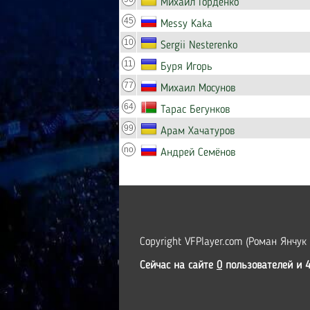
Михаил Горденко
45
Messy Kaka
10
Sergii Nesterenko
11
Буря Игорь
77
Михаил Мосунов
64
Тарас Бегунков
99
Арам Хачатуров
no
Андрей Семёнов
Copyright VFPlayer.com (Роман Янчук
Сейчас на сайте
0
пользователей и 4