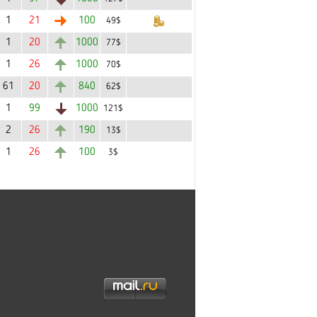
1
21
100
49$
1
20
1000
77$
1
26
1000
70$
61
20
840
62$
1
99
1000
121$
2
26
190
13$
1
26
100
3$