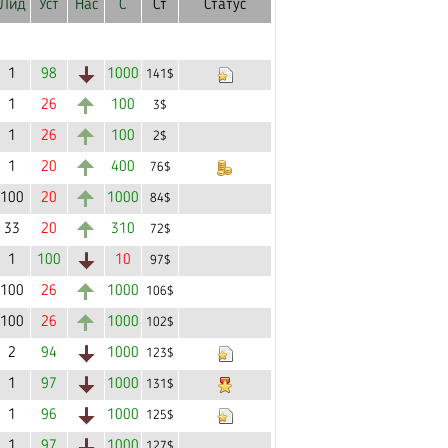
Лид
Уст
Нас
С
Ст
Статус
1
98
1000
141$
1
26
100
3$
1
26
100
2$
1
20
400
76$
100
20
1000
84$
33
20
310
72$
1
100
10
97$
100
26
1000
106$
100
26
1000
102$
2
94
1000
123$
1
97
1000
131$
1
96
1000
125$
1
97
1000
127$