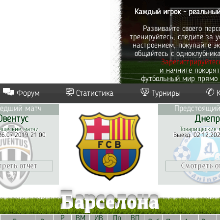
Каждый игрок - реальный
Развивайте своего перс
тренируйтесь, следите за у
настроением, покупайте эк
общайтесь с одноклубник
Зарегистрируйтес
и начните покоря
футбольный мир прямо 
Форум
Статистика
Турниры
едший матч
Предстоящий
вентус
Днепр
ищеские матчи
Товарищеские 
26.07.2019 21:00
Выезд. 02.12.20
Барселона
Р
ВМ
ИВ
Пр
ВП