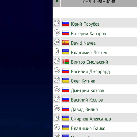
#
Имя и Фамилия
13
Юрий Порубов
no
Валерий Хабаров
no
David Navea
3
Владимир Локтев
14
Виктор Смольский
15
Василий Джеррард
22
Олег Кутняк
25
Дмитрий Козлов
12
Василий Козлов
98
Давид Вилья
8
Смирнов Александр
97
Владимир Байко
96