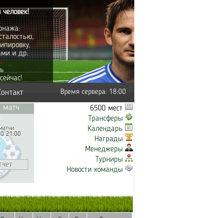
 человек!
онажа:
сталостью,
ипировку,
ами и др.
ь
ть
сейчас!
Контакт
Время сервера: 18:00
 матч
6500 мест
Трансферы
матчи
Календарь
20 21:00
Награды
Менеджеры
Турниры
Новости команды