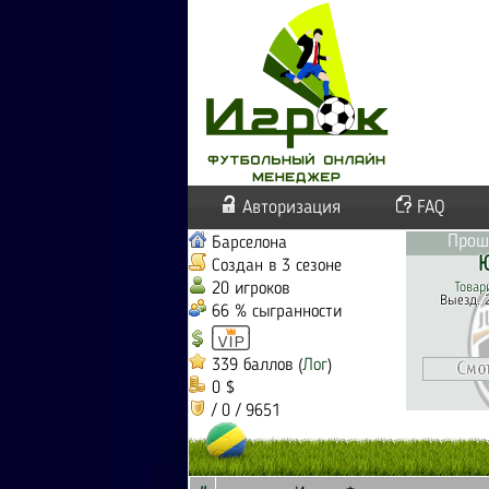
Авторизация
FAQ
Прош
Барселона
Ю
Создан в 3 сезоне
20 игроков
Товар
Выезд. 
66 % сыгранности
339 баллов (
Лог
)
0 $
/ 0 / 9651