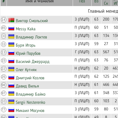
#
Имя и Фамилия
Поз
Вз
Ск
ИГ
Главный мене
З (Л/Ц/П)
63
200
17
14
Виктор Смольский
П (Л/Ц/П)
60
51
50
45
Messy Kaka
З (Л/Ц/П)
63
134
13
3
Владимир Локтев
З (Л/Ц/П)
59
27
31
11
Буря Игорь
Г (Л/Ц/П)
63
567
51
13
Юрий Порубов
П (Л/Ц/П)
63
76
37
15
Василий Джеррард
Н (Л/Ц/П)
62
20
46
22
Олег Кутняк
П (Л/Ц/П)
62
125
24
25
Дмитрий Козлов
Н (Л/Ц/П)
61
466
44
98
Давид Вилья
З (Л/Ц/П)
61
348
33
97
Владимир Байко
П (Л/Ц/П)
60
103
2
10
Sergii Nesterenko
З (Л/Ц/П)
59
80
51
77
Михаил Мосунов
Н (Л/Ц/П)
49
8
5
99