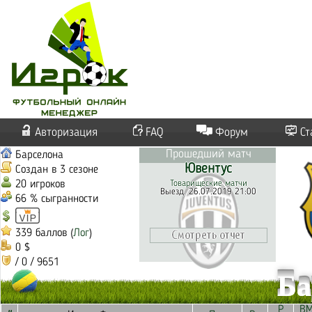
Авторизация
FAQ
Форум
Ст
Прошедший матч
Барселона
Ювентус
Создан в 3 сезоне
20 игроков
Товарищеские матчи
Выезд. 26.07.2019 21:00
66 % сыгранности
339 баллов (
Лог
)
0 $
/ 0 / 9651
Ба
Р
В