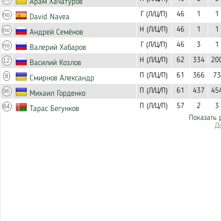
Арам Хачатуров
Г (Л/Ц/П)
46
1
1
no
David Navea
Н (Л/Ц/П)
46
1
1
no
Андрей Семёнов
Г (Л/Ц/П)
46
3
1
no
Валерий Хабаров
Н (Л/Ц/П)
62
334
20
12
Василий Козлов
П (Л/Ц/П)
61
366
73
8
Смирнов Александр
П (Л/Ц/П)
61
437
45
96
Михаил Горденко
П (Л/Ц/П)
57
2
3
64
Тарас Бегунков
Показать 
Д