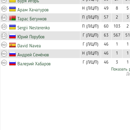
Буря Игорь
Н (Л/Ц/П)
49
8
5
99
Арам Хачатуров
П (Л/Ц/П)
57
2
3
64
Тарас Бегунков
П (Л/Ц/П)
60
103
2
10
Sergii Nesterenko
Г (Л/Ц/П)
63
567
51
13
Юрий Порубов
Г (Л/Ц/П)
46
1
1
no
David Navea
Н (Л/Ц/П)
46
1
1
no
Андрей Семёнов
Г (Л/Ц/П)
46
3
1
no
Валерий Хабаров
Показать 
Д