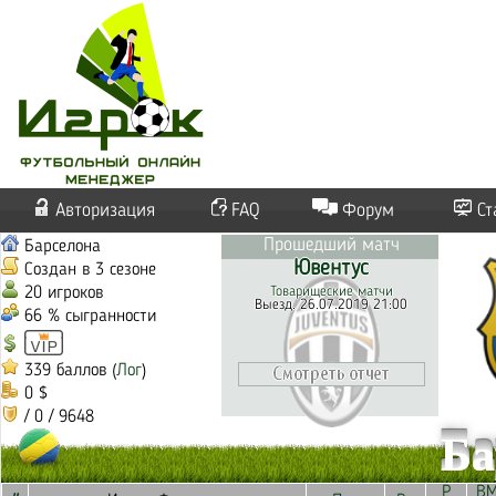
Авторизация
FAQ
Форум
Ст
Прошедший матч
Барселона
Ювентус
Создан в 3 сезоне
20 игроков
Товарищеские матчи
Выезд. 26.07.2019 21:00
66 % сыгранности
339 баллов (
Лог
)
0 $
/ 0 / 9648
Ба
Р
В