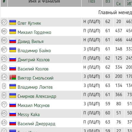
#
Имя и Фамилия
Поз
Вз
Ск
ИГ
Главный мене
Н (Л/Ц/П)
62
20
46
22
Олег Кутняк
П (Л/Ц/П)
61
437
45
96
Михаил Горденко
Н (Л/Ц/П)
61
466
44
98
Давид Вилья
З (Л/Ц/П)
61
348
33
97
Владимир Байко
П (Л/Ц/П)
62
125
24
25
Дмитрий Козлов
Н (Л/Ц/П)
62
334
20
12
Василий Козлов
З (Л/Ц/П)
63
200
17
14
Виктор Смольский
З (Л/Ц/П)
63
134
13
3
Владимир Локтев
П (Л/Ц/П)
61
366
73
8
Смирнов Александр
З (Л/Ц/П)
59
80
51
77
Михаил Мосунов
П (Л/Ц/П)
60
51
50
45
Messy Kaka
П (Л/Ц/П)
63
76
37
15
Василий Джеррард
З (Л/Ц/П)
59
27
31
11