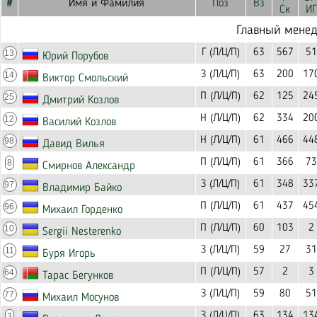
#
Имя и Фамилия
Поз
Вз
Ск
ИГ
Главный мене
Г (Л/Ц/П)
63
567
51
13
Юрий Порубов
З (Л/Ц/П)
63
200
17
14
Виктор Смольский
П (Л/Ц/П)
62
125
24
25
Дмитрий Козлов
Н (Л/Ц/П)
62
334
20
12
Василий Козлов
Н (Л/Ц/П)
61
466
44
98
Давид Вилья
П (Л/Ц/П)
61
366
73
8
Смирнов Александр
З (Л/Ц/П)
61
348
33
97
Владимир Байко
П (Л/Ц/П)
61
437
45
96
Михаил Горденко
П (Л/Ц/П)
60
103
2
10
Sergii Nesterenko
З (Л/Ц/П)
59
27
31
11
Буря Игорь
П (Л/Ц/П)
57
2
3
64
Тарас Бегунков
З (Л/Ц/П)
59
80
51
77
Михаил Мосунов
З (Л/Ц/П)
63
134
13
3