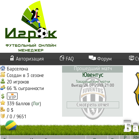
Авторизация
FAQ
Форум
С
Прошедший матч
Барселона
Ювентус
Создан в 3 сезоне
20 игроков
Товарищеские матчи
Выезд. 26.07.2019 21:00
66 % сыгранности
339 баллов (
Лог
)
0 $
/ 0 / 9651
Ба
Р
В