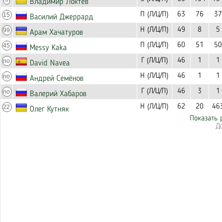
Владимир Локтев
П (Л/Ц/П)
63
76
37
15
Василий Джеррард
Н (Л/Ц/П)
49
8
5
99
Арам Хачатуров
П (Л/Ц/П)
60
51
50
45
Messy Kaka
Г (Л/Ц/П)
46
1
1
no
David Navea
Н (Л/Ц/П)
46
1
1
no
Андрей Семёнов
Г (Л/Ц/П)
46
3
1
no
Валерий Хабаров
Н (Л/Ц/П)
62
20
46
22
Олег Кутняк
Показать 
Д