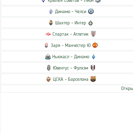
Крылья Советов
-
Лион
Динамо
-
Челси
Шахтер
-
Интер
Спартак
-
Атлетик
Заря
-
Манчестер Ю
Ньюкасл
-
Динамо
Ювентус
-
Фулхэм
ЦСКА
-
Барселона
Откры