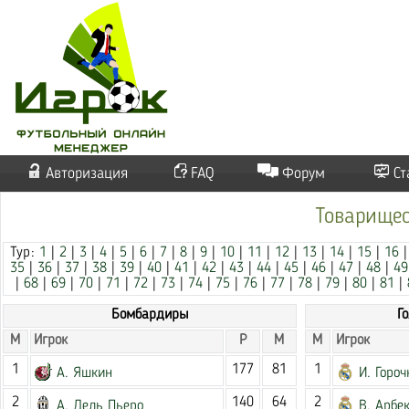
Авторизация
FAQ
Форум
Ст
Товарищес
Тур:
1
|
2
|
3
|
4
|
5
|
6
|
7
|
8
|
9
|
10
|
11
|
12
|
13
|
14
|
15
|
16
35
|
36
|
37
|
38
|
39
|
40
|
41
|
42
|
43
|
44
|
45
|
46
|
47
|
48
|
49
|
68
|
69
|
70
|
71
|
72
|
73
|
74
|
75
|
76
|
77
|
78
|
79
|
80
|
81
|
Бомбардиры
Г
М
Игрок
Р
М
М
Игрок
1
177
81
1
А. Яшкин
И. Гороч
2
140
64
2
А. Дель Пьеро
В. Арбе