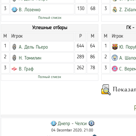
3
130
68
3
В. Лозенко
Z. Zidan
Полный список
Успешные отборы
ГК -
М
Игрок
Р
М
М
Игрок
1
644
64
1
А. Дель Пьеро
Ю. Пору
2
289
86
2
Н. Томилин
А. Шапо
3
262
78
3
В. Граф
С. Вере
Полный список
Днепр
-
Челси
04 December 2020; 21:00