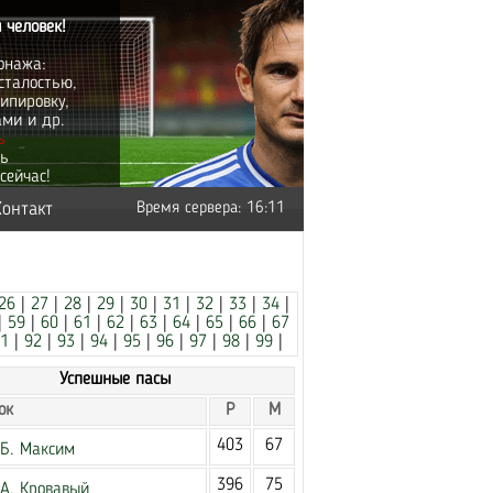
 человек!
онажа:
сталостью,
ипировку,
ами и др.
ь
ть
сейчас!
Контакт
Время сервера: 16:11
26
|
27
|
28
|
29
|
30
|
31
|
32
|
33
|
34
|
|
59
|
60
|
61
|
62
|
63
|
64
|
65
|
66
|
67
1
|
92
|
93
|
94
|
95
|
96
|
97
|
98
|
99
|
Успешные пасы
ок
Р
М
403
67
Б. Максим
396
75
А. Кровавый