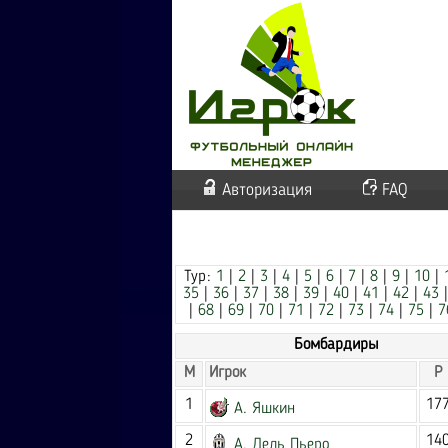
Авторизация
FAQ
Тур:
1
|
2
|
3
|
4
|
5
|
6
|
7
|
8
|
9
|
10
|
35
|
36
|
37
|
38
|
39
|
40
|
41
|
42
|
43
|
68
|
69
|
70
|
71
|
72
|
73
|
74
|
75
|
7
Бомбардиры
М
Игрок
Р
1
17
А. Яшкин
2
14
А. Дель Пьеро