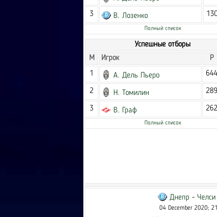
3
13
В. Лозенко
Полный список
Успешные отборы
М
Игрок
Р
1
64
А. Дель Пьеро
2
28
Н. Томилин
3
26
В. Граф
Полный список
Днепр
-
Челси
04 December 2020; 2