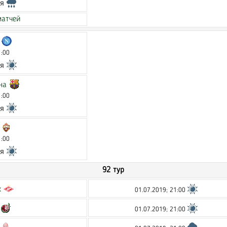
ся
матчей
1:00
ся
на
1:00
ся
1:00
ся
92 тур
к
01.07.2019; 21:00
01.07.2019; 21:00