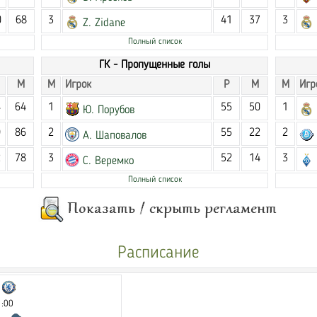
0
68
3
41
37
3
Z. Zidane
Полный список
ГК - Пропущенные голы
М
М
Игрок
Р
М
М
Игр
4
64
1
55
50
1
Ю. Порубов
9
86
2
55
22
2
А. Шаповалов
2
78
3
52
14
3
С. Веремко
Полный список
Расписание
1:00