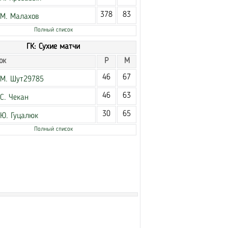
378
83
М. Малахов
Полный список
ГК: Сухие матчи
ок
Р
М
46
67
М. Шут29785
46
63
С. Чекан
30
65
Ю. Гуцалюк
Полный список