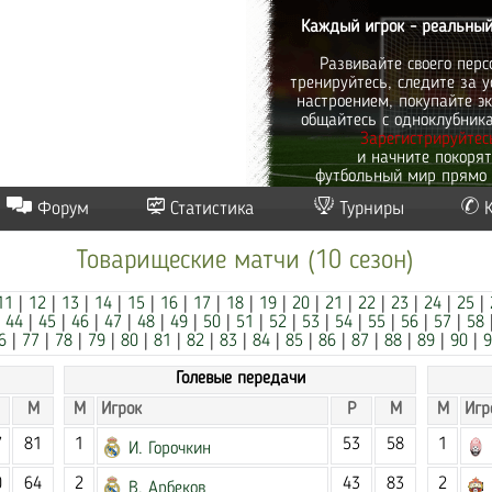
Каждый игрок - реальный
Развивайте своего перс
тренируйтесь, следите за у
настроением, покупайте эк
общайтесь с одноклубник
Зарегистрируйтес
и начните покоря
футбольный мир прямо 
Форум
Статистика
Турниры
Товарищеские матчи (10 сезон)
11
|
12
|
13
|
14
|
15
|
16
|
17
|
18
|
19
|
20
|
21
|
22
|
23
|
24
|
25
|
|
44
|
45
|
46
|
47
|
48
|
49
|
50
|
51
|
52
|
53
|
54
|
55
|
56
|
57
|
58
6
|
77
|
78
|
79
|
80
|
81
|
82
|
83
|
84
|
85
|
86
|
87
|
88
|
89
|
90
|
9
Голевые передачи
М
М
Игрок
Р
М
М
Игр
7
81
1
53
58
1
И. Горочкин
0
64
2
43
83
2
В. Арбеков