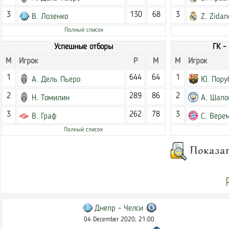
3
130
68
3
В. Лозенко
Z. Zidan
Полный список
Успешные отборы
ГК -
М
Игрок
Р
М
М
Игрок
1
644
64
1
А. Дель Пьеро
Ю. Пору
2
289
86
2
Н. Томилин
А. Шапо
3
262
78
3
В. Граф
С. Вере
Полный список
Днепр
-
Челси
04 December 2020; 21:00