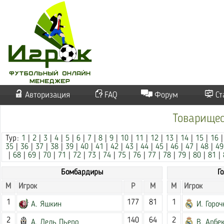
Авторизация
FAQ
Форум
Ст
Товарищес
Тур:
1
|
2
|
3
|
4
|
5
|
6
|
7
|
8
|
9
|
10
|
11
|
12
|
13
|
14
|
15
|
16
35
|
36
|
37
|
38
|
39
|
40
|
41
|
42
|
43
|
44
|
45
|
46
|
47
|
48
|
49
|
68
|
69
|
70
|
71
|
72
|
73
|
74
|
75
|
76
|
77
|
78
|
79
|
80
|
81
|
Бомбардиры
Г
М
Игрок
Р
М
М
Игрок
1
177
81
1
А. Яшкин
И. Гороч
2
140
64
2
А. Дель Пьеро
В. Арбе