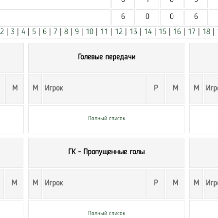
6
1
0
5
6
0
0
6
2
|
3
|
4
|
5
|
6
|
7
|
8
|
9
|
10
|
11
|
12
|
13
|
14
|
15
|
16
|
17
|
18
|
Голевые передачи
М
М
Игрок
Р
М
М
Игр
Полный список
ГК - Пропущенные голы
М
М
Игрок
Р
М
М
Игр
Полный список