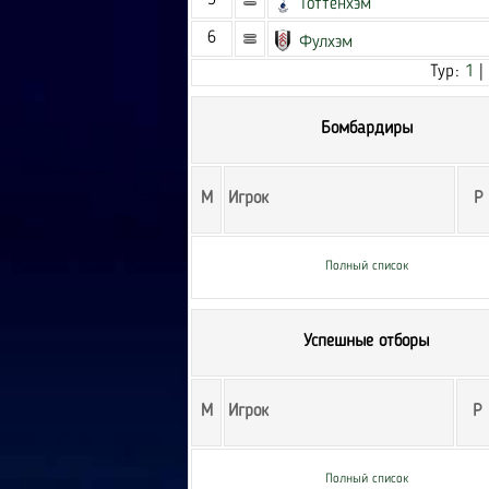
5
Тоттенхэм
6
Фулхэм
Тур:
1
|
Бомбардиры
М
Игрок
Р
Полный список
Успешные отборы
М
Игрок
Р
Полный список