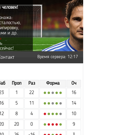
 человек!
онажа:
сталостью,
ипировку,
ами и др.
ь
ть
сейчас!
Контакт
Время сервера: 12:17
Заб
Проп
Раз
Форма
Оч
23
1
22
16
16
5
11
14
12
8
4
10
20
20
0
9