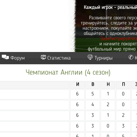
Каждый игрок - реальный
Развивайте своего перс
тренируйтесь, следите за у
настроением, покупайте эк
общайтесь с одноклубник
Зарегистрируйтес
и начните покоря
футбольный мир прямо 
Форум
Статистика
Турниры
Чемпионат Англии (4 сезон)
И
В
Н
П
6
5
1
0
6
4
2
0
6
3
1
2
6
3
0
3