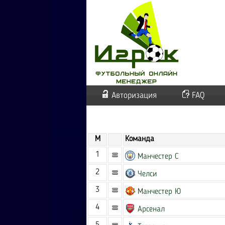
Авторизация
FAQ
М
Команда
1
Манчестер С
2
Челси
3
Манчестер Ю
4
Арсенал