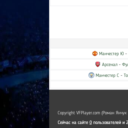
Манчестер Ю
Арсенал
-
Фу
Манчестер С
-
То
Copyright VFPlayer.com (Роман Янчук
Сейчас на сайте
0
пользователей и 2