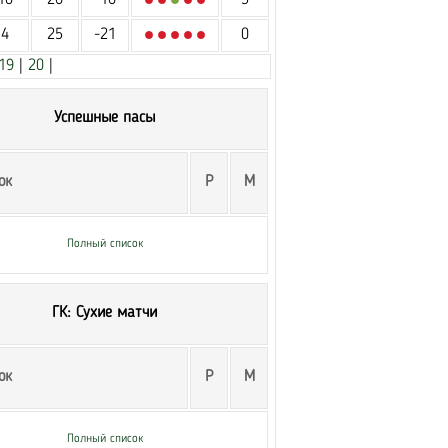
10
26
-16
3
4
25
-21
0
19
|
20
|
Успешные пасы
ок
Р
М
Полный список
ГК: Сухие матчи
ок
Р
М
Полный список