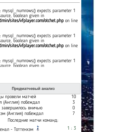
: mysql_numrows() expects parameter 1
source, boolean given in
min/sites/vfplayer.com/otchet.php
on line
: mysql_numrows() expects parameter 1
source, boolean given in
min/sites/vfplayer.com/otchet.php
on line
: mysql_numrows() expects parameter 1
source, boolean given in
min/sites/vfplayer.com/otchet.php
on line
: mysql_numrows() expects parameter 1
Предматчевый анализ
source, boolean given in
min/sites/vfplayer.com/otchet.php
on line
ы провели матчей
10
л (Англия) побеждал
3
 завершилось вничью
0
: mysql_numrows() expects parameter 1
хэм (Англия) побеждал
7
source, boolean given in
Последние матчи команд:
min/sites/vfplayer.com/otchet.php
on line
1 : 3
енал - Тоттенхэм