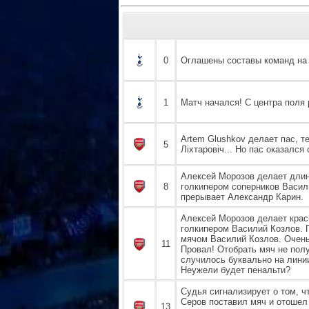
0
Оглашены составы команд на 
1
Матч начался! С центра поля 
Artem Glushkov делает пас, 
5
Ліхтаровіч... Но пас оказалс
Алексей Морозов делает длин
8
голкипером соперников Васили
прерывает Александр Карин.
Алексей Морозов делает краси
голкипером Василий Козлов. 
мячом Василий Козлов. Очень 
11
Провал! Отобрать мяч не пол
случилось буквально на лини
Неужели будет пенальти?
Судья сигнализирует о том, ч
Серов поставил мяч и отошел о
13