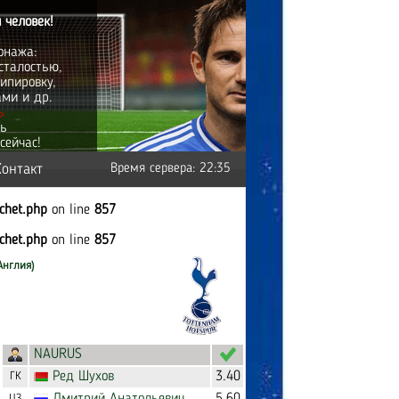
 человек!
онажа:
сталостью,
ипировку,
ами и др.
ь
ть
сейчас!
Контакт
Время сервера: 22:35
tchet.php
on line
857
tchet.php
on line
857
Англия)
NAURUS
Ред
Шухов
3.40
ГК
ЦЗ