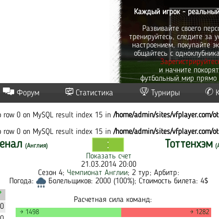
Каждый игрок - реальный
Развивайте своего перс
тренируйтесь, следите за у
настроением, покупайте эк
общайтесь с одноклубник
Зарегистрируйтес
и начните покоря
футбольный мир прямо 
Форум
Статистика
Турниры
to row 0 on MySQL result index 15 in
/home/admin/sites/vfplayer.com/o
to row 0 on MySQL result index 15 in
/home/admin/sites/vfplayer.com/o
енал
Тоттенхэм
(Англия)
(
Показать счет
21.03.2014 20:00
Сезон 4;
Чемпионат Англии
; 2 тур; Арбитр:
Погода:
Болельщиков: 2000 (100%); Стоимость билета: 4$
Расчетная сила команд:
30
→ 1498
→ 1282