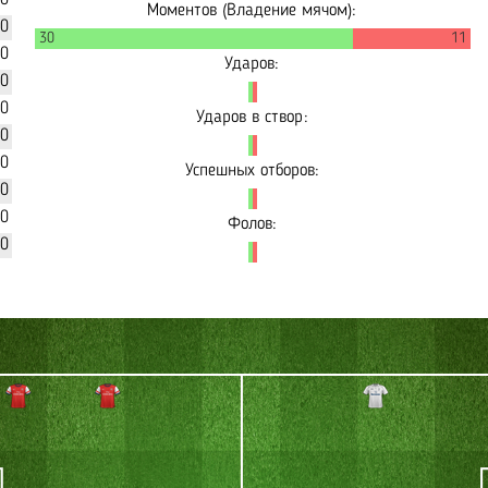
30
Моментов (Владение мячом):
00
30
11
80
Ударов:
80
40
Ударов в створ:
70
10
Успешных отборов:
90
80
Фолов:
40