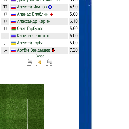
Дмитрий
Анатольевич
5.60
Алексей
Иванов
4.90
ЛП
Апанас
Бляблин
5.60
ЦП
Александр
Карин
6.10
ЦП
Олег
Гарбузов
5.60
ПП
Кирилл
Сержантов
6.00
ЦФ
Алексей
Горба
5.00
ЦФ
Артём
Вандышев
7.20
ЦФ
Запас