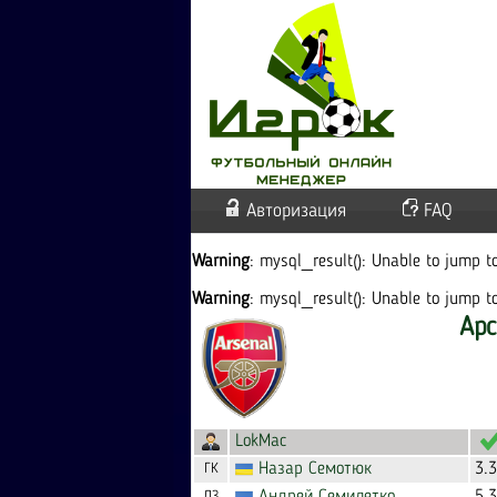
Авторизация
FAQ
Warning
: mysql_result(): Unable to jump 
Warning
: mysql_result(): Unable to jump 
Арс
LokMac
Назар
Семотюк
3.
ГК
ЛЗ