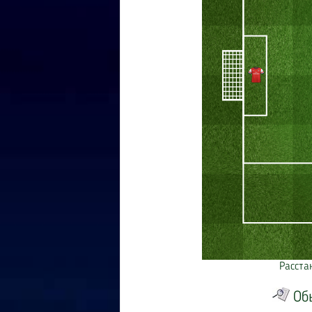
Расста
Об