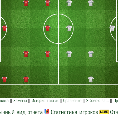
новка
||
Замены
||
История тактик
||
Сравнение
||
Я болею за...
||
Пр
ычный вид отчета
Статистика игроков
Отч