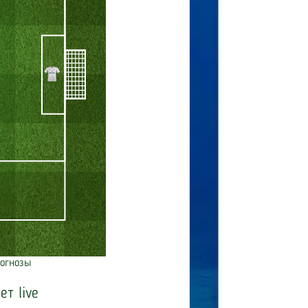
огнозы
ет live