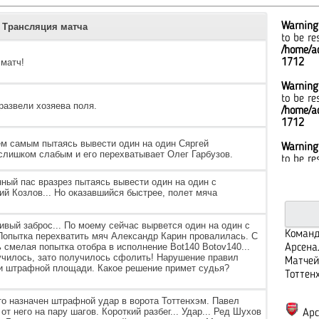
Warning
Трансляция матча
to be re
/home/ad
матч!
1712
Warning
to be re
развели хозяева поля.
/home/ad
1712
тем самым пытаясь вывести один на один Сяргей
Warning
я слишком слабым и его перехватывает Олег Гарбузов.
to be re
/home/ad
ный пас вразрез пытаясь вывести один на один с
1712
й Козлов... Но оказавшийся быстрее, полет мяча
Warning
to be re
вый заброс... По моему сейчас вырвется один на один с
/home/ad
Команд
Попытка перехватить мяч Александр Карин провалилась. С
1712
смелая попытка отобра в исполнение Bot140 Botov140...
Арсена
училось, зато получилось сфолить! Нарушение правил
Матчей
и штрафной площади. Какое решение примет судья?
Warning
Тоттен
to be re
/home/ad
то назначен штрафной удар в ворота Тоттенхэм. Павел
1712
т него на пару шагов. Короткий разбег... Удар... Ред Шухов
Арс