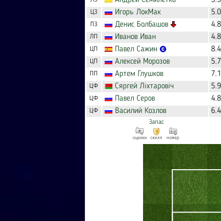
Андрей
Семилетко
5.
Игорь
ЛокМак
5.
ЦЗ
Денис
Болбашов
4.
ПЗ
Иванов
Иван
4.
ЛП
Павел
Сажин
8.
ЦП
Алексей
Морозов
5.
ЦП
Артем
Глушков
7.
ПП
Сяргей
Ліхтаровіч
5.
ЦФ
Павел
Серов
4.
ЦФ
Василий
Козлов
6.
ЦФ
Запас