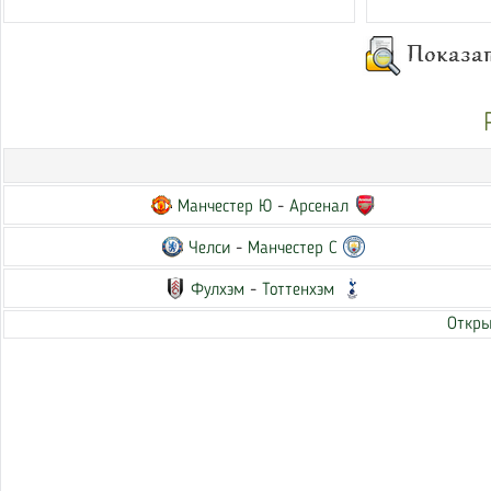
Манчестер Ю
-
Арсенал
Челси
-
Манчестер С
Фулхэм
-
Тоттенхэм
Откры